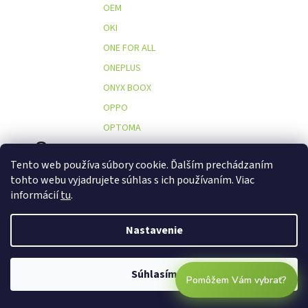
OEM
OKI
ONE FOR ALL
ONEPLUS
ONYX BOOX
OPPO
OPTOMA
O
ORAL B
Tento web používa súbory cookie. Ďalším prechádzaním
ORAL-B
tohto webu vyjadrujete súhlas s ich používaním. Viac
ORAVA
informácií
tu
.
OREGON SCIENTIFIC
OSCAL
Nastavenie
OSMO
OSRAM
Súhlasím
Pomôžem Vám vybrať?
OSTATNÍ - VÝPRODEJ
OUKITEL