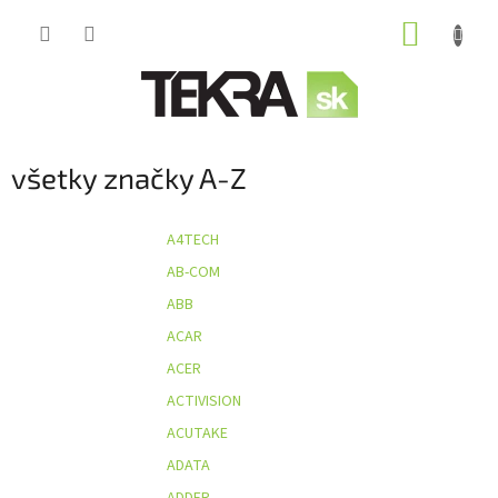
Prejsť
NÁKUP
na
obsah
KOŠÍK
všetky značky A-Z
A4TECH
AB-COM
ABB
ACAR
ACER
ACTIVISION
ACUTAKE
ADATA
ADDER