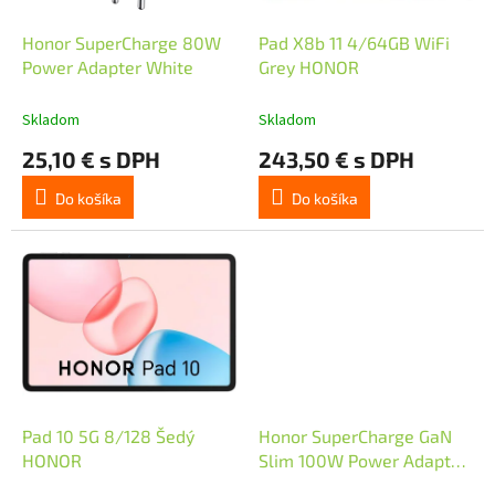
o
u
d
k
Honor SuperCharge 80W
Pad X8b 11 4/64GB WiFi
u
t
Power Adapter White
Grey HONOR
k
o
t
v
Skladom
Skladom
o
25,10 € s DPH
243,50 € s DPH
v
Do košíka
Do košíka
Pad 10 5G 8/128 Šedý
Honor SuperCharge GaN
HONOR
Slim 100W Power Adapter
White