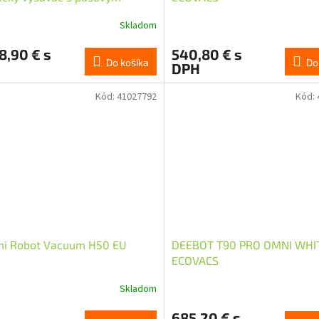
 a samočistící stanicí s
Skladom
jením na odpad
8,90 € s
540,80 € s
Do košíka
Do
DPH
Kód:
41027792
Kód:
mi Robot Vacuum H50 EU
DEEBOT T90 PRO OMNI WHI
ECOVACS
Skladom
685,20 € s