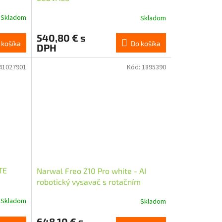
Skladom
Skladom
540,80 € s
 košíka
Do košíka
DPH
41027901
Kód:
1895390
TE
Narwal Freo Z10 Pro white - AI
robotický vysavač s rotačním
mopem a samočistící stanicí
Skladom
Skladom
648,10 € s