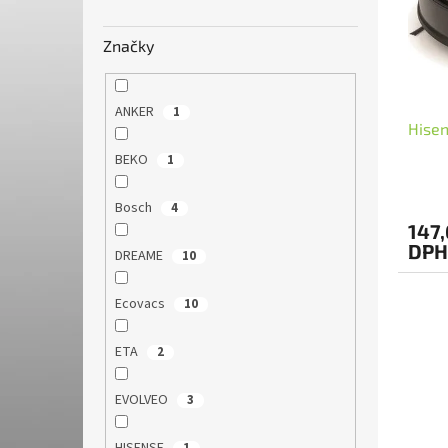
s
r
p
o
r
d
Značky
o
u
d
k
u
t
ANKER
1
Hise
k
o
t
v
BEKO
1
o
v
Bosch
4
147,
DPH
DREAME
10
Ecovacs
10
ETA
2
EVOLVEO
3