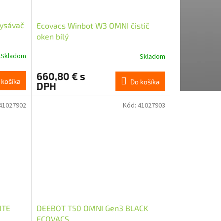
ysávač
Ecovacs Winbot W3 OMNI čistič
oken bílý
Skladom
Skladom
660,80 € s
 košíka
Do košíka
DPH
41027902
Kód:
41027903
ITE
DEEBOT T50 OMNI Gen3 BLACK
ECOVACS