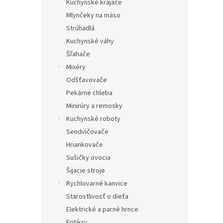
Kuchynské krájače
Mlynčeky na mäso
Strúhadlá
Kuchynské váhy
Šľahače
Mixéry
Odšťavovače
Pekárne chleba
Minirúry a remosky
Kuchynské roboty
Sendvičovače
Hriankovače
Sušičky ovocia
Šijacie stroje
Rychlovarné kanvice
Starostlivosť o dieťa
Elektrické a parné hrnce
Fritézy