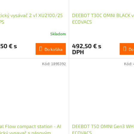
ický vysávač 2 v1 XU2100/25
DEEBOT T30C OMNI BLACK v
PS
ECOVACS
Skladom
50 € s
492,50 € s
Do košíka
Do
DPH
Kód:
1895392
Kód:
l Flow compact station - AI
DEEBOT T50 OMNI Gen3 WH
ický vysavač s pásovým
ECOVACS