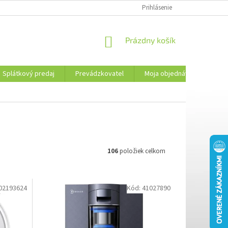
PREVÁDZKOVATEL
KONTAKTY
MOJA OBJEDNÁVKA
Prihlásenie
PLATBA 
NÁKUPNÝ
Prázdny košík
KOŠÍK
Splátkový predaj
Prevádzkovatel
Moja objednávka
Kon
106
položiek celkom
02193624
Kód:
41027890