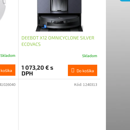
DEEBOT X12 OMNICYCLONE SILVER
ECOVACS
Skladom
Skladom
1 073,20 € s
 košíka
Do košíka
DPH
41026040
Kód:
1240313