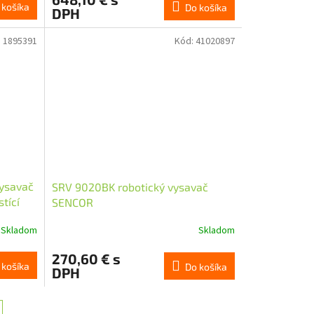
 košíka
Do košíka
DPH
:
1895391
Kód:
41020897
vysavač
SRV 9020BK robotický vysavač
tící
SENCOR
Skladom
Skladom
270,60 € s
 košíka
Do košíka
DPH