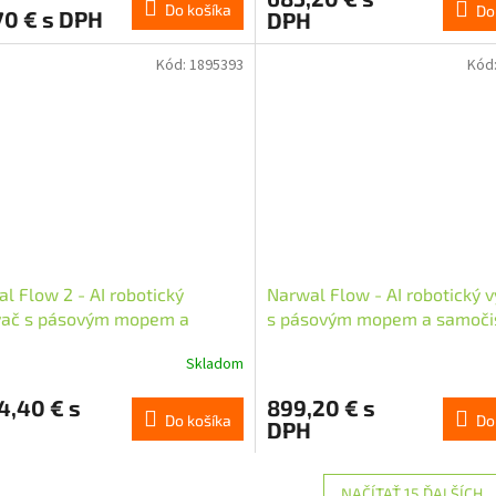
Do košíka
Do
70 € s DPH
DPH
Kód:
1895393
Kód
l Flow 2 - AI robotický
Narwal Flow - AI robotický 
vač s pásovým mopem a
s pásovým mopem a samočis
istící stanicí
stanicí
Skladom
4,40 € s
899,20 € s
Do košíka
Do
DPH
NAČÍTAŤ 15 ĎALŠÍCH