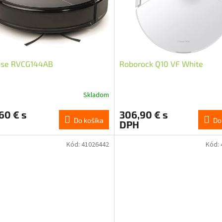
nse RVCG144AB
Roborock Q10 VF White
Skladom
Priemerné
hodnotenie
60 € s
306,90 € s
produktu
Do košíka
Do
DPH
je
5,0
z
Kód:
41026442
Kód:
5
hviezdičiek.