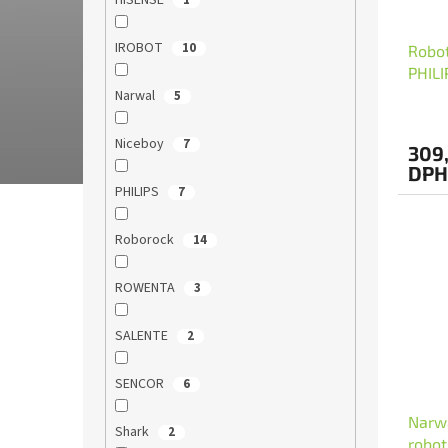
HISENSE
1
IROBOT
10
Robot
PHILI
Narwal
5
Niceboy
7
309,
DPH
PHILIPS
7
Roborock
14
ROWENTA
3
SALENTE
2
SENCOR
6
Narwa
Shark
2
robot