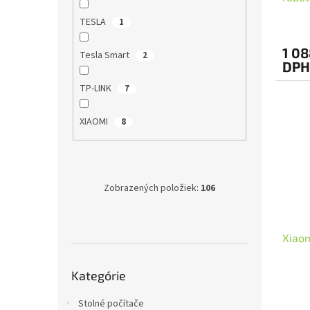
mopem
TESLA
1
napo
1 08
Tesla Smart
2
DPH
TP-LINK
7
XIAOMI
8
Zobrazených položiek:
106
Xiao
Preskočiť
Kategórie
kategórie
Stolné počítače