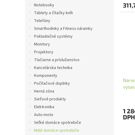
311,
Notebooky
Tablety a čítačky kníh
Telefóny
Smarthodinky a Fitness náramky
Pokladničné systémy
Monitory
Projektory
Tlačiarne a príslušenstvo
Kancelárska technika
Komponenty
Narwa
Počítačové doplnky
vysa
Herná zóna
samoč
Sieťové produkty
Elektronika
1 28
Auto-moto
DPH
Veľké domáce spotrebiče
Malé domáce spotrebiče