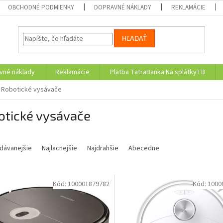
OBCHODNÉ PODMIENKY
DOPRAVNÉ NÁKLADY
REKLAMÁCIE
HĽADAŤ
vné náklady
Reklamácie
Platba TatraBanka Na splátkyTB
Robotické vysávače
otické vysávače
dávanejšie
Najlacnejšie
Najdrahšie
Abecedne
Kód:
100001879782
Kód:
1000