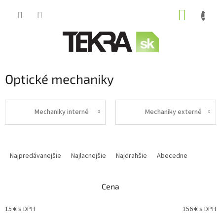
Prejsť
NÁKUP
na
obsah
KOŠÍK
Optické mechaniky
Mechaniky interné
Mechaniky externé
R
a
Najpredávanejšie
Najlacnejšie
Najdrahšie
Abecedne
d
e
n
Cena
i
e
15
€ s DPH
156
€ s DPH
p