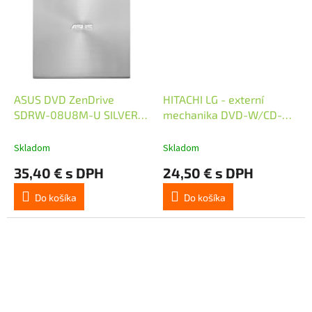
ASUS DVD ZenDrive
HITACHI LG - externí
SDRW-08U8M-U SILVER,
mechanika DVD-W/CD-
External Slim DVD-RW,
RW/DVD±R/±RW/RAM
stříbrná
GP60NB60, Slim, Black,
Skladom
Skladom
box+SW
35,40 € s DPH
24,50 € s DPH
Do košíka
Do košíka