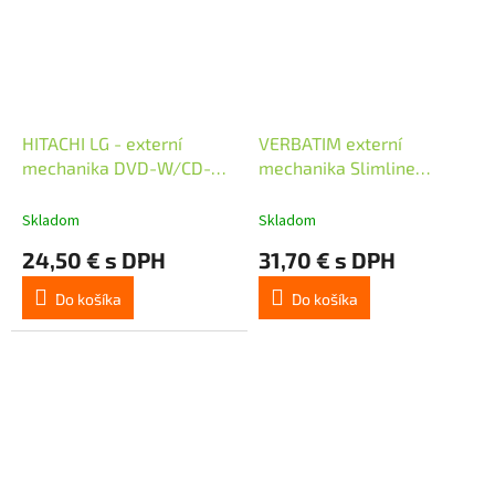
HITACHI LG - externí
VERBATIM externí
mechanika DVD-W/CD-
mechanika Slimline
RW/DVD±R/±RW/RAM
CD/DVD Writer USB -
GP57EB40, Slim, Black,
without NERO
Skladom
Skladom
box+SW
24,50 € s DPH
31,70 € s DPH
Do košíka
Do košíka