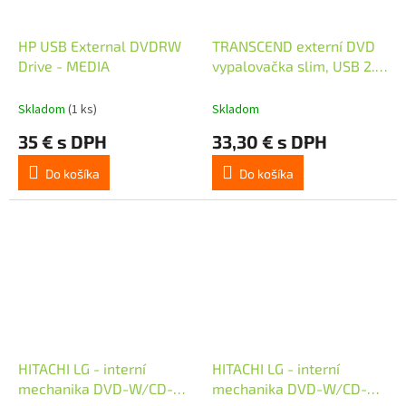
HP USB External DVDRW
TRANSCEND externí DVD
Drive - MEDIA
vypalovačka slim, USB 2.0,
Black (+CyberLink Media
Suite 10)
Skladom
(1 ks)
Skladom
35 € s DPH
33,30 € s DPH
Do košíka
Do košíka
HITACHI LG - interní
HITACHI LG - interní
mechanika DVD-W/CD-
mechanika DVD-W/CD-