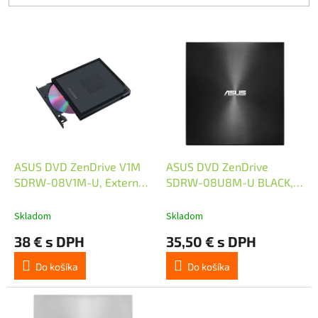
V
ý
p
i
s
p
r
o
d
ASUS DVD ZenDrive V1M
ASUS DVD ZenDrive
u
SDRW-08V1M-U, External
SDRW-08U8M-U BLACK,
k
DVD-RW, černá
External Slim DVD-RW,
t
černá
Skladom
Skladom
o
38 € s DPH
35,50 € s DPH
v
Do košíka
Do košíka