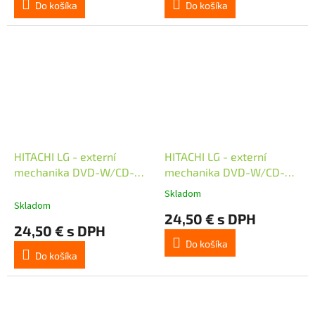
Do košíka
Do košíka
HITACHI LG - externí
HITACHI LG - externí
mechanika DVD-W/CD-
mechanika DVD-W/CD-
RW/DVD±R/±RW/RAM
RW/DVD±R/±RW/RAM
Skladom
Priemerné
GP57EW40, Slim, White,
GP57ES40, Slim, Silver,
Skladom
hodnotenie
24,50 € s DPH
box+SW
box+SW
produktu
24,50 € s DPH
je
Do košíka
5,0
Do košíka
z
5
hviezdičiek.