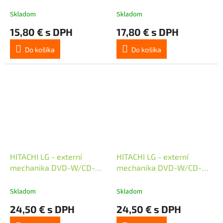
RW/DVD±R/
RW/DVD±R/
±RW/RAM/M-DISC GUD1N,
±RW/RAM/M-DISC GTC2N,
Skladom
Skladom
Slim, 9.5 mm Tray, Black,
Slim, 12.7 mm Tray, Black,
15,80 € s DPH
17,80 € s DPH
bulk bez SW
bulk bez SW
Do košíka
Do košíka
HITACHI LG - externí
HITACHI LG - externí
mechanika DVD-W/CD-
mechanika DVD-W/CD-
RW/DVD±R/±RW/RAM
RW/DVD±R/±RW/RAM
GP60NS60, Slim, Silver,
GP60NW60, Slim, White,
Skladom
Skladom
box+SW
box+SW
24,50 € s DPH
24,50 € s DPH