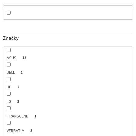
r
o
d
u
k
Značky
t
o
v
ASUS
13
DELL
1
HP
2
LG
8
TRANSCEND
1
VERBATIM
3