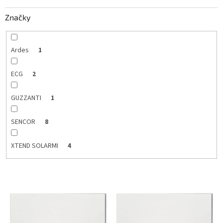
k
Značky
t
o
v
Ardes
1
ECG
2
GUZZANTI
1
SENCOR
8
XTEND SOLARMI
4
V
ý
p
i