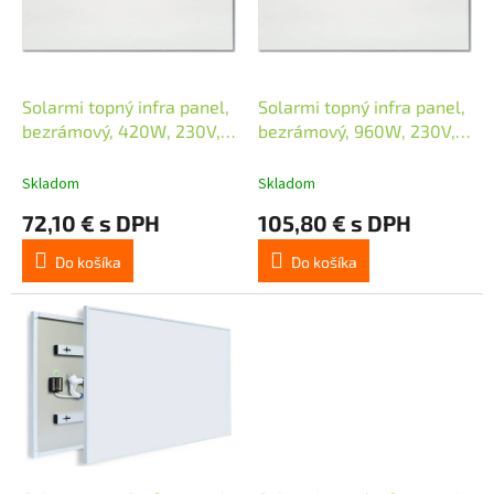
s
p
r
o
d
Solarmi topný infra panel,
Solarmi topný infra panel,
u
bezrámový, 420W, 230V,
bezrámový, 960W, 230V,
k
bílý
bílý
t
Skladom
Skladom
o
72,10 € s DPH
105,80 € s DPH
v
Do košíka
Do košíka