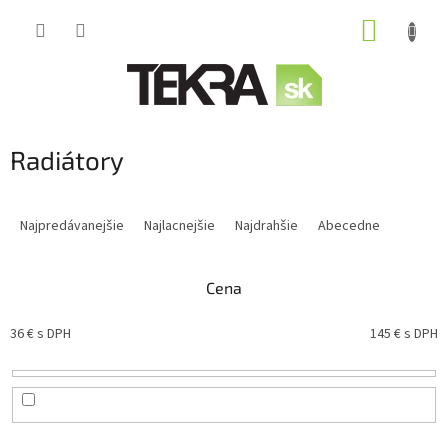
Prejsť
NÁKUP
na
obsah
KOŠÍK
Radiátory
R
a
Najpredávanejšie
Najlacnejšie
Najdrahšie
Abecedne
d
e
n
Cena
i
e
36
€ s DPH
145
€ s DPH
p
r
o
d
u