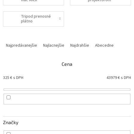
viac ANSI
projektorom
Tripod prenosné
plátno
R
a
Najpredávanejšie
Najlacnejšie
Najdrahšie
Abecedne
d
e
n
Cena
i
e
325
€ s DPH
43979
€ s DPH
p
r
o
d
u
k
Značky
t
o