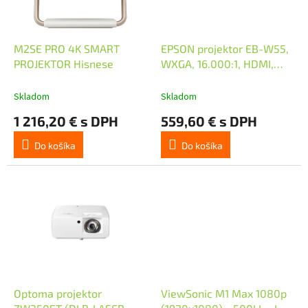
p
r
o
d
M2SE PRO 4K SMART
EPSON projektor EB-W55,
u
PROJEKTOR Hisnese
WXGA, 16.000:1, HDMI,
k
USB, Wi-Fi REPRO 2W
t
Skladom
Skladom
o
1 216,20 € s DPH
559,60 € s DPH
v
Do košíka
Do košíka
Optoma projektor
ViewSonic M1 Max 1080p