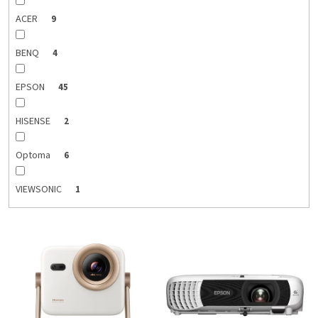
v
ACER
9
BENQ
4
EPSON
45
HISENSE
2
Optoma
6
VIEWSONIC
1
V
ý
p
i
s