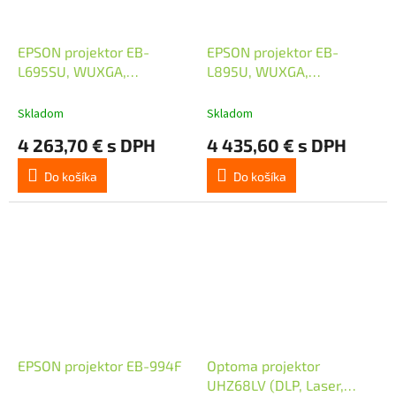
EPSON projektor EB-
EPSON projektor EB-
L695SU, WUXGA,
L895U, WUXGA,
6200ANSI, HDMI, USB,
8000ANSI, HDMI, USB.
NFC, Airplay
NFC, Airplay
Skladom
Skladom
4 263,70 € s DPH
4 435,60 € s DPH
Do košíka
Do košíka
EPSON projektor EB-994F
Optoma projektor
UHZ68LV (DLP, Laser,