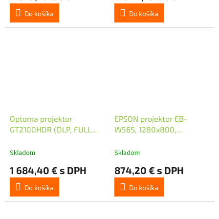
Do košíka
Do košíka
Optoma projektor
EPSON projektor EB-
GT2100HDR (DLP, FULL
W56S, 1280x800,
3D, Laser, FULL HD, 4200
3.700ANSI, 16.000:1, VGA,
ANSI, 2xHDMI, RS232,
HDMI, USB, REPRO 16W
Skladom
Skladom
USB-A, RJ45, repro 1x15W)
1 684,40 € s DPH
874,20 € s DPH
Do košíka
Do košíka