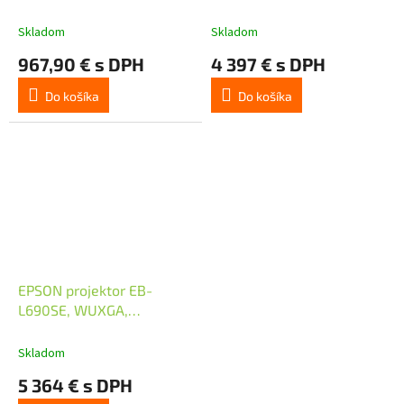
UHD, 5000 ANSI, HDMI,
RS232, RJ45, USB-A
Skladom
Skladom
power, repro 2x5W)
967,90 € s DPH
4 397 € s DPH
Do košíka
Do košíka
EPSON projektor EB-
L690SE, WUXGA,
6000ANSI, HDMI, USB,
NFC
Skladom
5 364 € s DPH