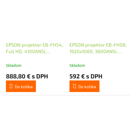
EPSON projektor EB-FH54,
EPSON projektor EB-FH08,
Full HD, 4100ANSI,
1920x1080, 3600ANSI,
16000:1, HDMI, USB,
HDMI, USB 2-in-1, REPRO
Miracast, Airplay
2W
Skladom
Skladom
888,80 € s DPH
592 € s DPH
Do košíka
Do košíka