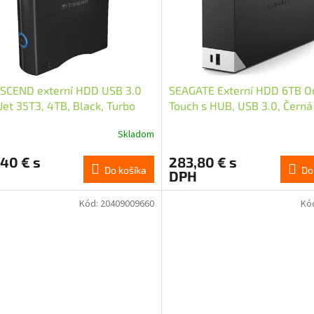
SCEND externí HDD USB 3.0
SEAGATE Externí HDD 6TB O
Jet 35T3, 4TB, Black, Turbo
Touch s HUB, USB 3.0, Černá
Skladom
40 € s
283,80 € s
Do košíka
Do
DPH
Kód:
20409009660
Kó