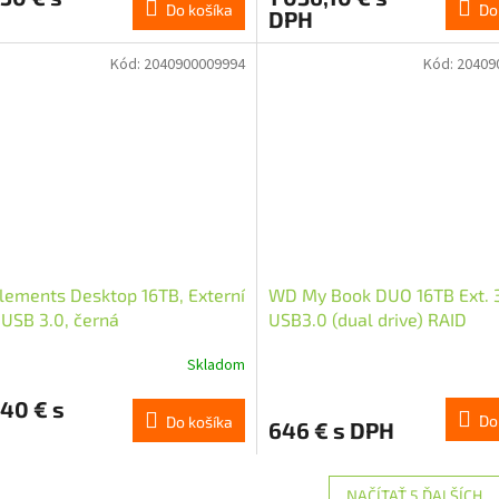
Do košíka
Do
DPH
Kód:
2040900009994
Kód:
20409
ements Desktop 16TB, Externí
WD My Book DUO 16TB Ext. 3
USB 3.0, černá
USB3.0 (dual drive) RAID
Skladom
40 € s
Do
Do košíka
646 € s DPH
NAČÍTAŤ 5 ĎALŠÍCH