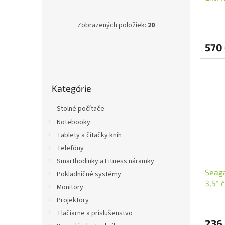
Zobrazených položiek:
20
570
Preskočiť
Kategórie
kategórie
Stolné počítače
Notebooky
Tablety a čítačky kníh
Telefóny
Smarthodinky a Fitness náramky
Seag
Pokladničné systémy
3,5" 
Monitory
Projektory
Tlačiarne a príslušenstvo
236,