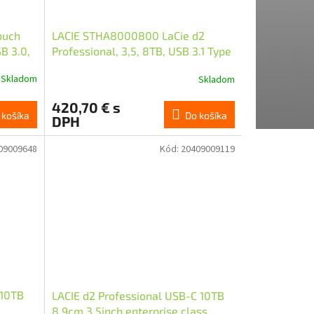
ouch
LACIE STHA8000800 LaCie d2
B 3.0,
Professional, 3,5, 8TB, USB 3.1 Type
C
Skladom
Skladom
420,70 € s
 košíka
Do košíka
DPH
09009648
Kód:
20409009119
 10TB
LACIE d2 Professional USB-C 10TB
8.9cm 3.5inch enterprise class