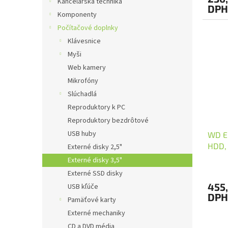
Kancelárska technika
DPH
Komponenty
Počítačové doplnky
Klávesnice
Myši
Web kamery
Mikrofóny
Slúchadlá
Reproduktory k PC
Reproduktory bezdrôtové
USB huby
WD El
HDD, 
Externé disky 2,5"
Externé disky 3,5"
Externé SSD disky
455,
USB kľúče
DPH
Pamäťové karty
Externé mechaniky
CD a DVD média