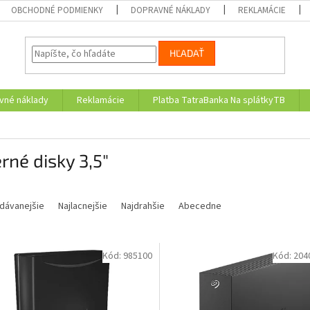
OBCHODNÉ PODMIENKY
DOPRAVNÉ NÁKLADY
REKLAMÁCIE
HĽADAŤ
vné náklady
Reklamácie
Platba TatraBanka Na splátkyTB
rné disky 3,5"
dávanejšie
Najlacnejšie
Najdrahšie
Abecedne
Kód:
985100
Kód:
204