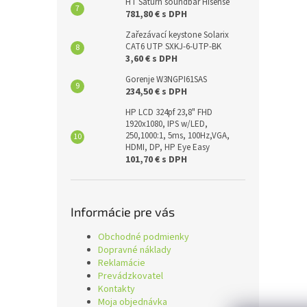
HT Saturn soundbar Hisense
781,80 € s DPH
Zařezávací keystone Solarix
CAT6 UTP SXKJ-6-UTP-BK
3,60 € s DPH
Gorenje W3NGPI61SAS
234,50 € s DPH
HP LCD 324pf 23,8" FHD
1920x1080, IPS w/LED,
250,1000:1, 5ms, 100Hz,VGA,
HDMI, DP, HP Eye Easy
101,70 € s DPH
Informácie pre vás
Obchodné podmienky
Dopravné náklady
Reklamácie
Prevádzkovatel
Kontakty
Moja objednávka