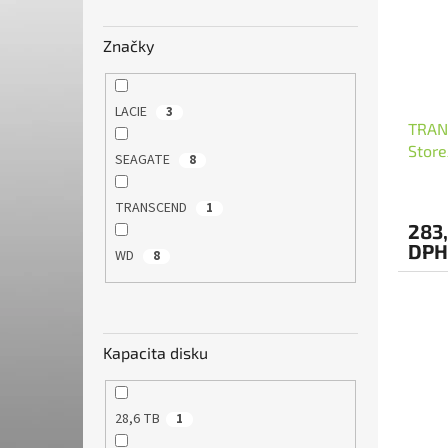
s
r
p
o
r
d
Značky
o
u
d
k
u
t
LACIE
3
TRAN
k
o
Store
t
v
SEAGATE
8
o
v
TRANSCEND
1
283,
DPH
WD
8
Kapacita disku
28,6 TB
1