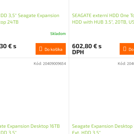
HDD 3,5" Seagate Expansion
SEAGATE externí HDD One T
top 24TB
HDD with HUB 3.5", 20TB, US
černá
Skladom
30 € s
602,80 € s
Do košíka
Do
DPH
Kód:
20409009654
Kód:
204
te Expansion Desktop 16TB
Seagate Expansion Desktop
HDD 3,5"
Ext. HDD 3,5"