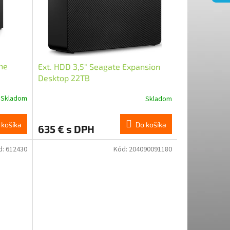
ne
Ext. HDD 3,5" Seagate Expansion
Desktop 22TB
Skladom
Skladom
Do košíka
 košíka
635 € s DPH
d:
612430
Kód:
204090091180