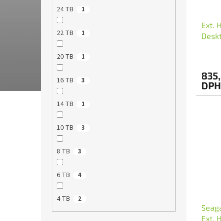
24 TB
1
Ext. 
22 TB
1
Desk
20 TB
1
835,
16 TB
3
DPH
14 TB
1
10 TB
3
8 TB
3
6 TB
4
4 TB
2
Seaga
Ext. 