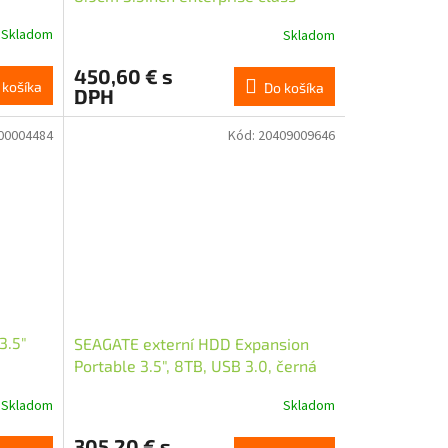
desktop drive inc rescue service
Skladom
Skladom
space grey
450,60 € s
 košíka
Do košíka
DPH
00004484
Kód:
20409009646
3.5"
SEAGATE externí HDD Expansion
Portable 3.5", 8TB, USB 3.0, černá
Skladom
Skladom
305,20 € s