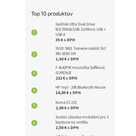
Top 10 produktov
SanDisk Ultra Dual Drive
M3/256GB/USB 3.0/Micro USB +
USB-A
35 € s DPH
SVXD 9801 Tesnenie nádob SVC
98x SENCOR
1,50 € s DPH
F 4142PW mraznička šuflíková
GORENJE
222 € s DPH
HP myš - 245 Bluetooth Mouse
14,80 € s DPH
Koma EC22S
2,80 € s DPH
Soalrix zásuvka modulární pro 1
keystone na omítku
2,50 € s DPH