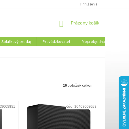
PREVÁDZKOVATEL
KONTAKTY
MOJA OBJEDNÁVKA
Prihlásenie
PLATBA 
NÁKUPNÝ
Prázdny košík
KOŠÍK
Splátkový predaj
Prevádzkovatel
Moja objednávka
Kon
20
položiek celkom
09009891
Kód:
20409009658