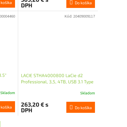
 košíka
Do košíka
DPH
00004460
Kód:
20409009117
.5"
LACIE STHA4000800 LaCie d2
Professional, 3,5, 4TB, USB 3.1 Type
C
Skladom
Skladom
263,20 € s
 košíka
Do košíka
DPH