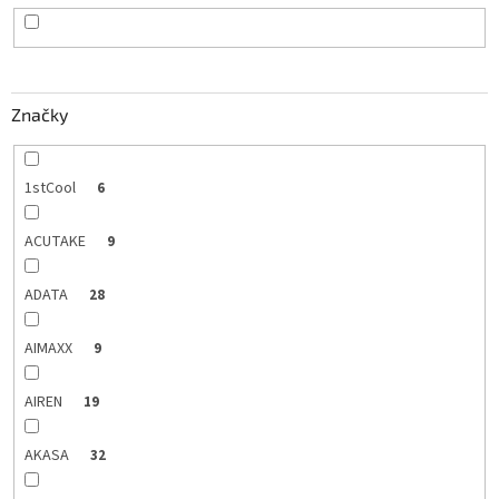
o
d
u
k
Značky
t
o
v
1stCool
6
ACUTAKE
9
ADATA
28
AIMAXX
9
AIREN
19
AKASA
32