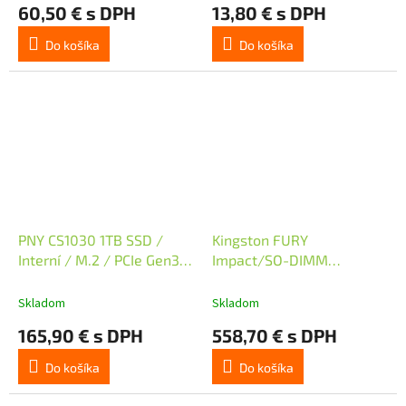
60,50 € s DPH
13,80 € s DPH
Do košíka
Do košíka
PNY CS1030 1TB SSD /
Kingston FURY
Interní / M.2 / PCIe Gen3 x
Impact/SO-DIMM
4 NVMe / 3D NAND
DDR5/32GB/6400MHz/CL38/
Skladom
Skladom
165,90 € s DPH
558,70 € s DPH
Do košíka
Do košíka