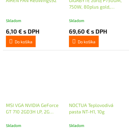
AIREN FAN RedWings92
GIGABYTE zdroj P750GM,
750W, 80plus gold,
modular, 120 mm fan
Skladom
Skladom
6,10 € s DPH
69,60 € s DPH
Do košíka
Do košíka
MSI VGA NVIDIA GeForce
NOCTUA Teplovodivá
GT 710 2GD3H LP, 2G
pasta NT-H1, 10g
DDR3, 1xHDMI, 1xVGA,
1xDVI
Skladom
Skladom