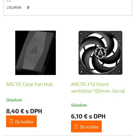
ZALMAN
8
V
ý
p
i
s
p
r
o
d
ARCTIC Case Fan Hub
ARCTIC F12 Silent
u
ventilátor 120mm, černá
k
Skladom
Priemerné
t
Skladom
hodnotenie
8,40 € s DPH
o
produktu
6,10 € s DPH
v
je
Do košíka
5,0
Do košíka
z
5