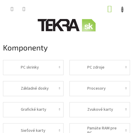
Prejsť
NÁKUP
na
obsah
KOŠÍK
Komponenty
PC skrinky
PC zdroje
Základné dosky
Procesory
Grafické karty
Zvukové karty
Pamäte RAM pre
Sieťové karty