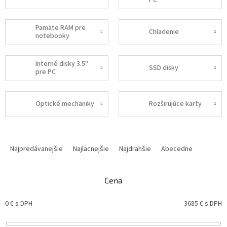
PC
Pamäte RAM pre
Chladenie
notebooky
Interné disky 3.5"
SSD disky
pre PC
Optické mechaniky
Rozširujúce karty
R
a
Najpredávanejšie
Najlacnejšie
Najdrahšie
Abecedne
d
e
n
Cena
i
e
0
€ s DPH
3685
€ s DPH
p
r