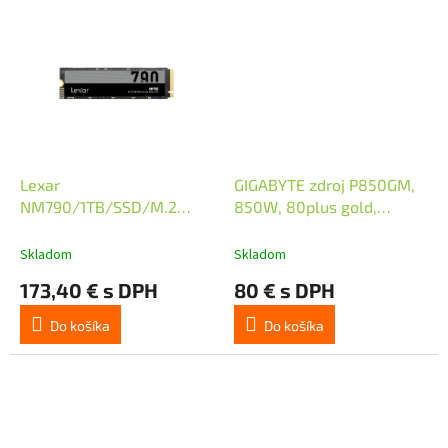
hviezdičiek.
Lexar
GIGABYTE zdroj P850GM,
NM790/1TB/SSD/M.2
850W, 80plus gold,
NVMe/Šedá/5R
modular, 120 mm fan
Skladom
Skladom
173,40 € s DPH
80 € s DPH
Do košíka
Do košíka