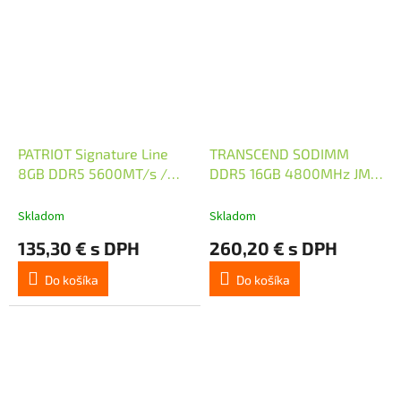
PATRIOT Signature Line
TRANSCEND SODIMM
8GB DDR5 5600MT/s /
DDR5 16GB 4800MHz JM
SO-DIMM / CL46 / 1,1V
1Rx8 2Gx8 CL40 1.1V
Skladom
Skladom
135,30 € s DPH
260,20 € s DPH
Do košíka
Do košíka