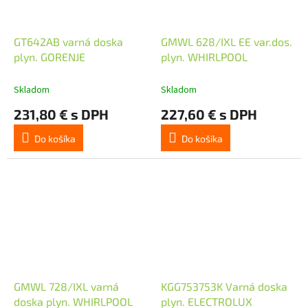
GT642AB varná doska
GMWL 628/IXL EE var.dos.
plyn. GORENJE
plyn. WHIRLPOOL
Skladom
Skladom
231,80 € s DPH
227,60 € s DPH
Do košíka
Do košíka
GMWL 728/IXL varná
KGG753753K Varná doska
doska plyn. WHIRLPOOL
plyn. ELECTROLUX