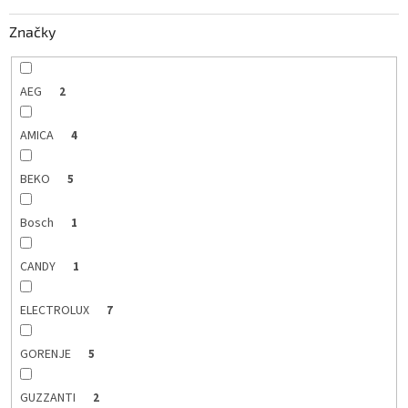
k
Značky
t
o
v
AEG
2
AMICA
4
BEKO
5
Bosch
1
CANDY
1
ELECTROLUX
7
GORENJE
5
GUZZANTI
2