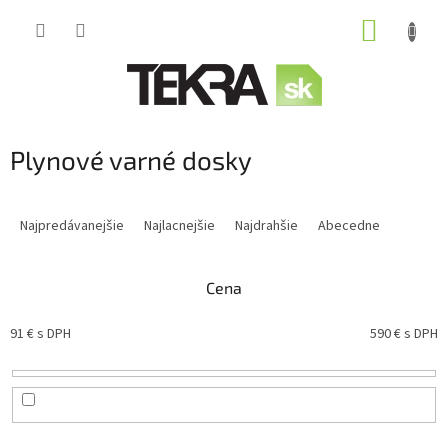
Prejsť
NÁKUP
na
obsah
KOŠÍK
Plynové varné dosky
R
a
Najpredávanejšie
Najlacnejšie
Najdrahšie
Abecedne
d
e
n
Cena
i
e
91
€ s DPH
590
€ s DPH
p
r
o
d
u