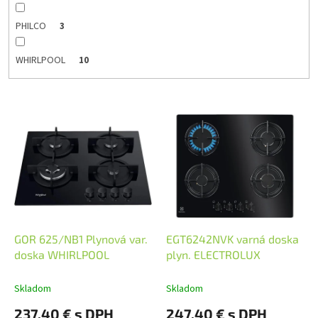
PHILCO
3
WHIRLPOOL
10
V
ý
p
i
s
p
r
o
d
GOR 625/NB1 Plynová var.
EGT6242NVK varná doska
u
doska WHIRLPOOL
plyn. ELECTROLUX
k
t
Skladom
Skladom
o
237,40 € s DPH
247,40 € s DPH
v