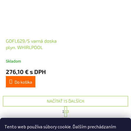
GOFL629/S varná doska
plyn. WHIRLPOOL
Skladom
276,10 € s DPH
Do košíka
NAČÍTAŤ 15 ĎALŠÍCH
S
1
3
t
O
r
40
položiek celkom
v
á
Tento web používa súbory cookie. Ďalším prechádzaním
l
HORE
n