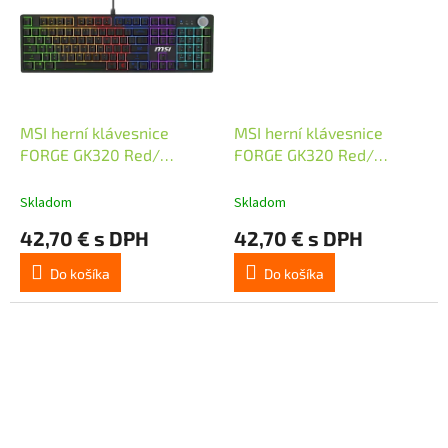
MSI herní klávesnice
MSI herní klávesnice
FORGE GK320 Red/
FORGE GK320 Red/
drátová/ mechanická/
drátová/ mechanická/
RGB podsvícení/ USB/
RGB podsvícení/ USB/
Skladom
Skladom
CZ+SK layout
CZ+SK layout
42,70 € s DPH
42,70 € s DPH
Do košíka
Do košíka