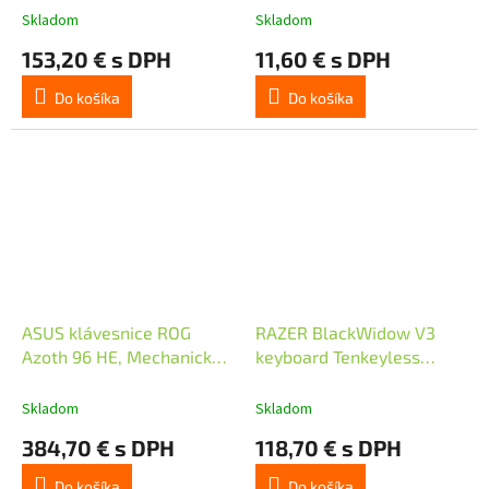
US, černá
podsvícená/ USB/
Skladom
Skladom
Copilot/ černá/ CZ+SK
153,20 € s DPH
11,60 € s DPH
layout
Do košíka
Do košíka
ASUS klávesnice ROG
RAZER BlackWidow V3
Azoth 96 HE, Mechanická,
keyboard Tenkeyless
Bezdrátová, BT, RF
Yellow Switch - US Layout
2.4GHz, CZ/SK, černá
Skladom
Skladom
384,70 € s DPH
118,70 € s DPH
Do košíka
Do košíka