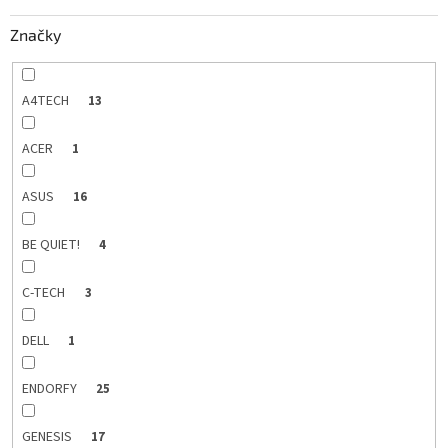
k
Značky
t
o
v
A4TECH
13
ACER
1
ASUS
16
BE QUIET!
4
C-TECH
3
DELL
1
ENDORFY
25
GENESIS
17