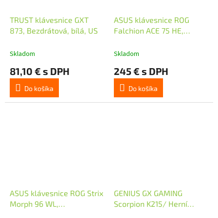
TRUST klávesnice GXT
ASUS klávesnice ROG
873, Bezdrátová, bílá, US
Falchion ACE 75 HE,
Mechanická, USB-C, US,
černá
Skladom
Skladom
81,10 € s DPH
245 € s DPH
Do košíka
Do košíka
ASUS klávesnice ROG Strix
GENIUS GX GAMING
Morph 96 WL,
Scorpion K215/ Herní
Mechanická, Bezdrátová,
drátová klávesnice/