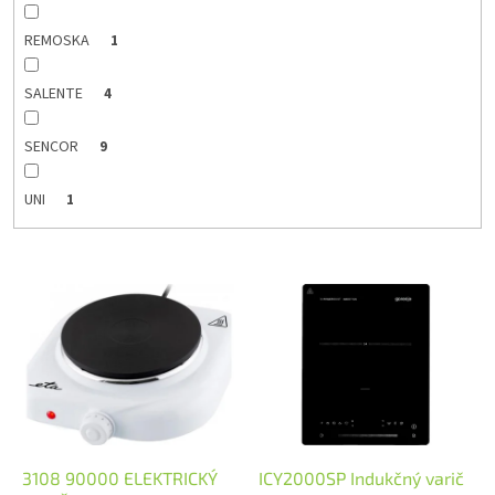
REMOSKA
1
SALENTE
4
SENCOR
9
UNI
1
V
ý
p
i
s
p
r
o
d
3108 90000 ELEKTRICKÝ
ICY2000SP Indukčný varič