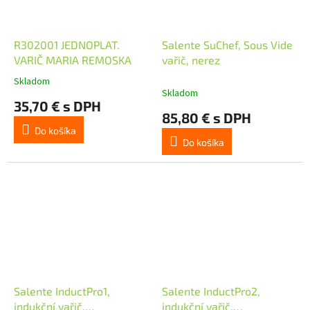
R302001 JEDNOPLAT.
Salente SuChef, Sous Vide
VARIČ MARIA REMOSKA
vařič, nerez
Skladom
Priemerné
Skladom
hodnotenie
35,70 € s DPH
produktu
85,80 € s DPH
je
Do košíka
5,0
Do košíka
z
5
hviezdičiek.
Salente InductPro1,
Salente InductPro2,
indukční vařič,
indukční vařič,