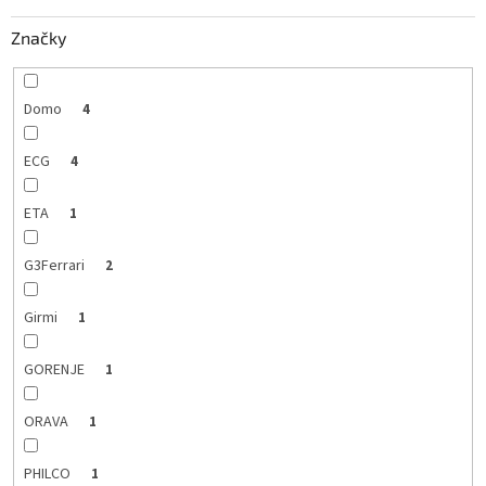
k
Značky
t
o
v
Domo
4
ECG
4
ETA
1
G3Ferrari
2
Girmi
1
GORENJE
1
ORAVA
1
PHILCO
1