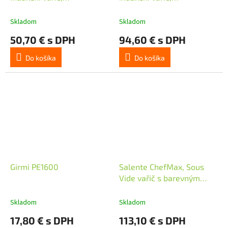
jednoplotýnkový, černý
dvouoplotýnkový, černý
Skladom
Skladom
50,70 € s DPH
94,60 € s DPH
Do košíka
Do košíka
Girmi PE1600
Salente ChefMax, Sous
Vide vařič s barevným
displejem, nerez
Skladom
Skladom
17,80 € s DPH
113,10 € s DPH