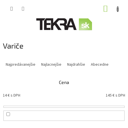
Prejsť
NÁKUP
na
obsah
KOŠÍK
Variče
R
a
Najpredávanejšie
Najlacnejšie
Najdrahšie
Abecedne
d
e
n
Cena
i
e
14
€ s DPH
145
€ s DPH
p
r
o
d
u