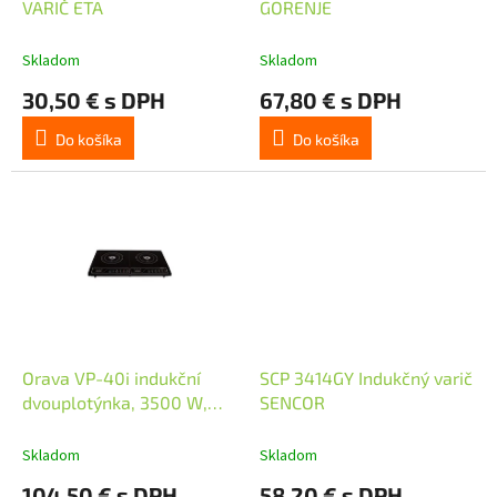
u
VARIČ ETA
GORENJE
k
t
Skladom
Skladom
o
30,50 € s DPH
67,80 € s DPH
v
Do košíka
Do košíka
Orava VP-40i indukční
SCP 3414GY Indukčný varič
dvouplotýnka, 3500 W,
SENCOR
LED displej, časovač, 8
úrovní výkonu, 18 dB,
Skladom
Skladom
černá
104,50 € s DPH
58,20 € s DPH