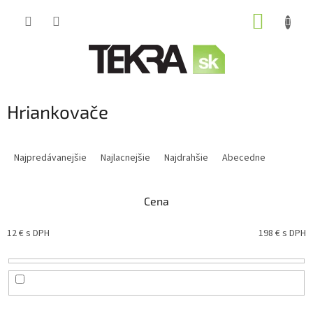
Prejsť
NÁKUP
na
obsah
KOŠÍK
Hriankovače
R
a
Najpredávanejšie
Najlacnejšie
Najdrahšie
Abecedne
d
e
n
Cena
i
e
12
€ s DPH
198
€ s DPH
p
r
o
d
u