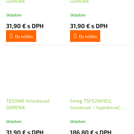
GORENJE
GORENJE
Skladom
Skladom
31,90 € s DPH
31,90 € s DPH
Do košíka
Do košíka
T850WE Hriankovač
Smeg TSF02WHEU,
GORENJE
toustovač / topinkovač, 4
toasty, 6 úrovní opékání,
zásuvka na drobky, styl.
Skladom
Skladom
50. let, bílá
31,90 € s DPH
186,80 € s DPH