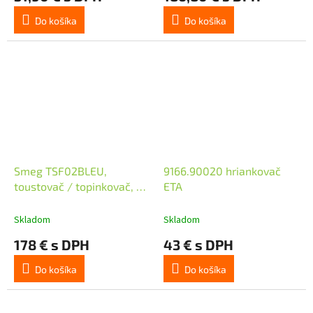
Do košíka
Do košíka
Smeg TSF02BLEU,
9166.90020 hriankovač
toustovač / topinkovač, 4
ETA
toasty, 6 úrovní opékání,
zásuvka na drobky, styl.
Skladom
Skladom
50. let, černý
178 € s DPH
43 € s DPH
Do košíka
Do košíka