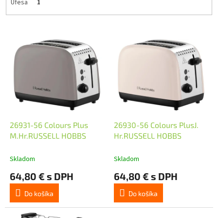
Ufesa
1
V
ý
p
i
s
p
r
o
d
26931-56 Colours Plus
26930-56 Colours PlusJ.
u
M.Hr.RUSSELL HOBBS
Hr.RUSSELL HOBBS
k
t
Skladom
Skladom
o
64,80 € s DPH
64,80 € s DPH
v
Do košíka
Do košíka