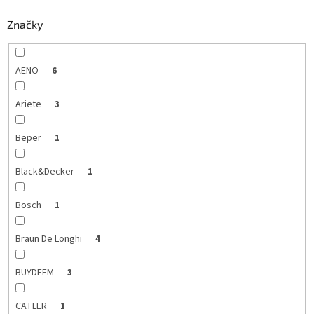
k
Značky
t
o
v
AENO
6
Ariete
3
Beper
1
Black&Decker
1
Bosch
1
Braun De Longhi
4
BUYDEEM
3
CATLER
1