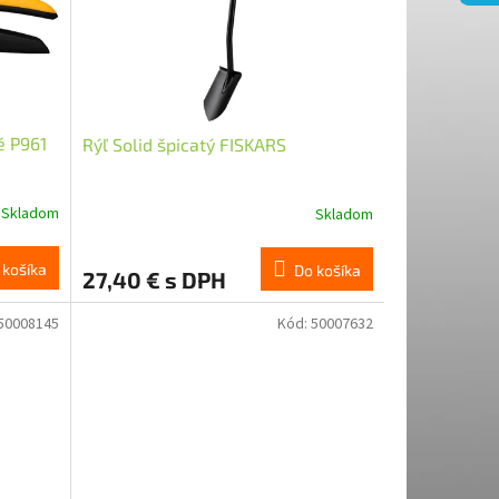
é P961
Rýľ Solid špicatý FISKARS
Skladom
Skladom
 košíka
Do košíka
27,40 € s DPH
50008145
Kód:
50007632