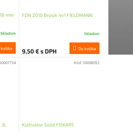
 18 mm
FDN 2010 Brúsik 4v1 FIELDMANN
Skladom
Skladom
 košíka
Do košíka
9,50 € s DPH
50007734
Kód:
50008052
 3L
Kultivátor Solid FISKARS