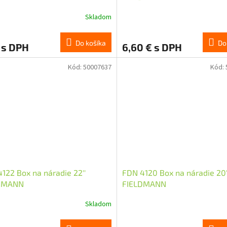
Skladom
Do košíka
Do
 s DPH
6,60 € s DPH
Kód:
50007637
Kód:
122 Box na náradie 22''
FDN 4120 Box na náradie 20'
DMANN
FIELDMANN
Skladom