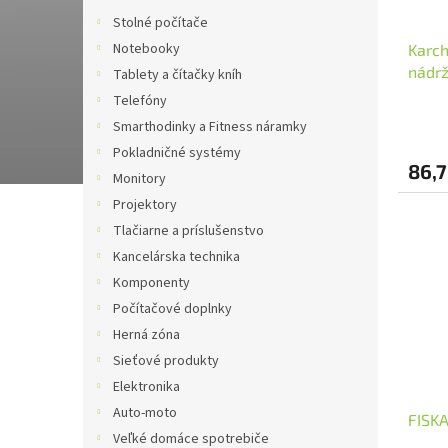
Stolné počítače
Notebooky
Karch
nádrž 
Tablety a čítačky kníh
kapal
Telefóny
Smarthodinky a Fitness náramky
Pokladničné systémy
86,7
Monitory
Projektory
Tlačiarne a príslušenstvo
Kancelárska technika
Komponenty
Počítačové doplnky
Herná zóna
Sieťové produkty
Elektronika
Auto-moto
FISKA
Veľké domáce spotrebiče