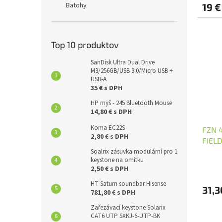
Batohy
19 €
Top 10 produktov
SanDisk Ultra Dual Drive
M3/256GB/USB 3.0/Micro USB +
USB-A
35 € s DPH
HP myš - 245 Bluetooth Mouse
14,80 € s DPH
Koma EC22S
FZN 4
2,80 € s DPH
FIEL
Soalrix zásuvka modulární pro 1
keystone na omítku
2,50 € s DPH
HT Saturn soundbar Hisense
31,3
781,80 € s DPH
Zařezávací keystone Solarix
CAT6 UTP SXKJ-6-UTP-BK