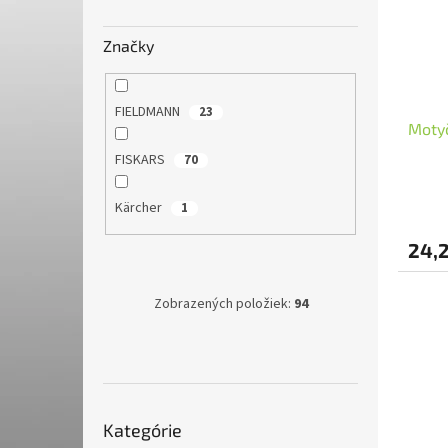
s
r
p
o
r
d
Značky
o
u
d
k
u
t
FIELDMANN
23
Motyč
k
o
t
v
FISKARS
70
o
v
Kärcher
1
24,
Zobrazených položiek:
94
Preskočiť
Kategórie
kategórie