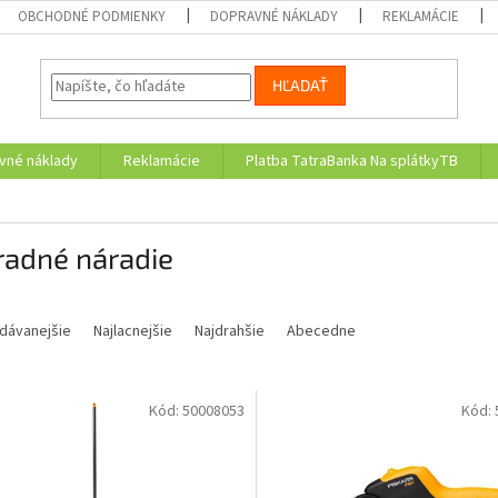
OBCHODNÉ PODMIENKY
DOPRAVNÉ NÁKLADY
REKLAMÁCIE
HĽADAŤ
vné náklady
Reklamácie
Platba TatraBanka Na splátkyTB
radné náradie
dávanejšie
Najlacnejšie
Najdrahšie
Abecedne
Kód:
50008053
Kód: