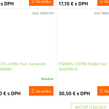
Do košíka
Do
 s DPH
17,10 € s DPH
Kód:
50007350
Kód:
9990
015-A AKU Nož. na konáre
FISKARS 135090 Hrábě-listí
DMANN
SolidTM XL
Skladom
Do košíka
Do
0 € s DPH
30,50 € s DPH
NAČÍTAŤ 15 ĎALŠÍCH