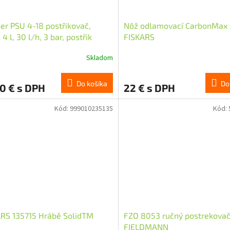
er PSU 4-18 postřikovač,
Nôž odlamovací CarbonMax
4 l, 30 l/h, 3 bar, postřik
FISKARS
ného hnojiva či herbicidů
Skladom
Do košíka
Do
0 € s DPH
22 € s DPH
Kód:
999010235135
Kód:
RS 135715 Hrábě SolidTM
FZO 8053 ručný postrekovač
FIELDMANN