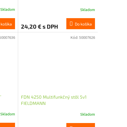
Skladom
Skladom
 košíka
Do košíka
24,20 € s DPH
50007636
Kód:
50007626
'
FDN 4250 Multifunkčný stôl 5v1
FIELDMANN
Skladom
Skladom