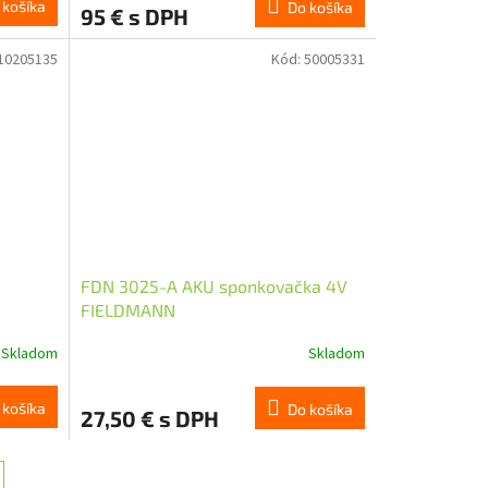
 košíka
Do košíka
95 € s DPH
10205135
Kód:
50005331
FDN 3025-A AKU sponkovačka 4V
FIELDMANN
Skladom
Skladom
 košíka
Do košíka
27,50 € s DPH