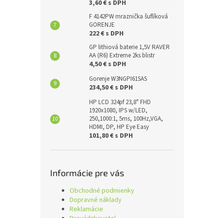
3,60 € s DPH
F 4142PW mraznička šuflíková
GORENJE
222 € s DPH
GP lithiová baterie 1,5V RAVER
AA (R6) Extreme 2ks blistr
4,50 € s DPH
Gorenje W3NGPI61SAS
234,50 € s DPH
HP LCD 324pf 23,8" FHD
1920x1080, IPS w/LED,
250,1000:1, 5ms, 100Hz,VGA,
HDMI, DP, HP Eye Easy
101,80 € s DPH
Informácie pre vás
Obchodné podmienky
Dopravné náklady
Reklamácie