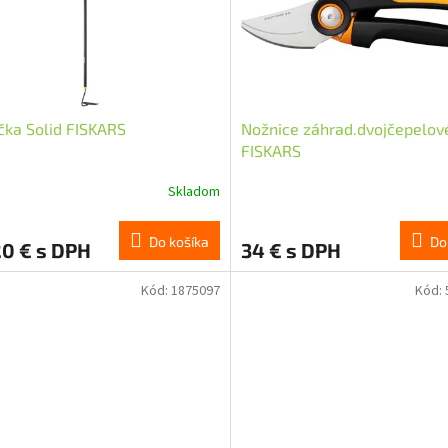
ka Solid FISKARS
Nožnice záhrad.dvojčepelov
FISKARS
Skladom
Do košíka
Do
20 € s DPH
34 € s DPH
Kód:
1875097
Kód: