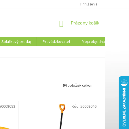
PREVÁDZKOVATEL
KONTAKTY
MOJA OBJEDNÁVKA
Prihlásenie
PLATBA 
NÁKUPNÝ
Prázdny košík
KOŠÍK
Splátkový predaj
Prevádzkovatel
Moja objednávka
Kon
94
položiek celkom
50008093
Kód:
50008046