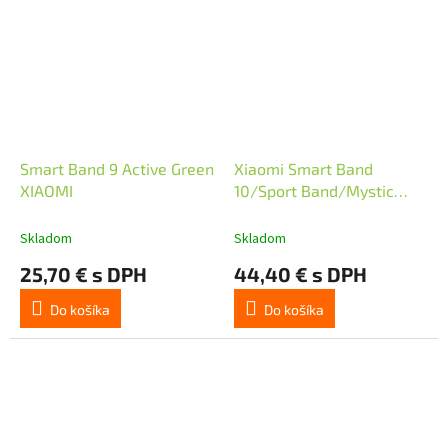
hviezdičiek.
Smart Band 9 Active Green
Xiaomi Smart Band
XIAOMI
10/Sport Band/Mystic
Rose
Skladom
Skladom
25,70 € s DPH
44,40 € s DPH
Do košíka
Do košíka