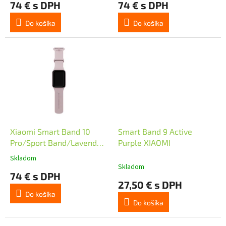
74 € s DPH
74 € s DPH
v
Do košíka
Do košíka
Xiaomi Smart Band 10
Smart Band 9 Active
Pro/Sport Band/Lavender
Purple XIAOMI
Pink
Skladom
Priemerné
Skladom
hodnotenie
74 € s DPH
produktu
27,50 € s DPH
je
Do košíka
5,0
Do košíka
z
5