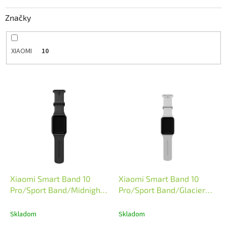
k
Značky
t
o
v
XIAOMI
10
V
ý
p
i
s
p
r
o
d
Xiaomi Smart Band 10
Xiaomi Smart Band 10
u
Pro/Sport Band/Midnight
Pro/Sport Band/Glacier
k
Black
Silver
t
Skladom
Skladom
o