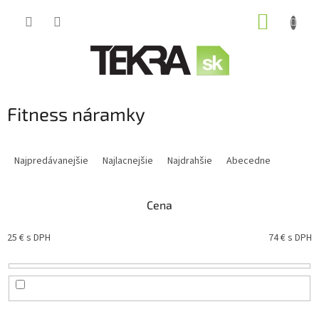
Prejsť
NÁKUP
na
obsah
KOŠÍK
Fitness náramky
R
a
Najpredávanejšie
Najlacnejšie
Najdrahšie
Abecedne
d
e
n
Cena
i
e
25
€ s DPH
74
€ s DPH
p
r
o
d
u