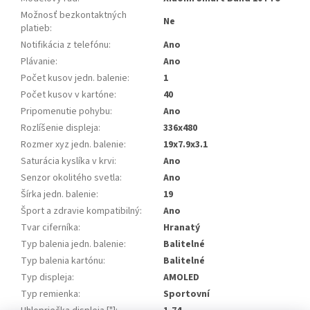
Možnosť bezkontaktných
Ne
platieb
:
Notifikácia z telefónu
:
Ano
Plávanie
:
Ano
Počet kusov jedn. balenie
:
1
Počet kusov v kartóne
:
40
Pripomenutie pohybu
:
Ano
Rozlíšenie displeja
:
336x480
Rozmer xyz jedn. balenie
:
19x7.9x3.1
Saturácia kyslíka v krvi
:
Ano
Senzor okolitého svetla
:
Ano
Šírka jedn. balenie
:
19
Šport a zdravie kompatibilný
:
Ano
Tvar ciferníka
:
Hranatý
Typ balenia jedn. balenie
:
Balitelné
Typ balenia kartónu
:
Balitelné
Typ displeja
:
AMOLED
Typ remienka
:
Sportovní