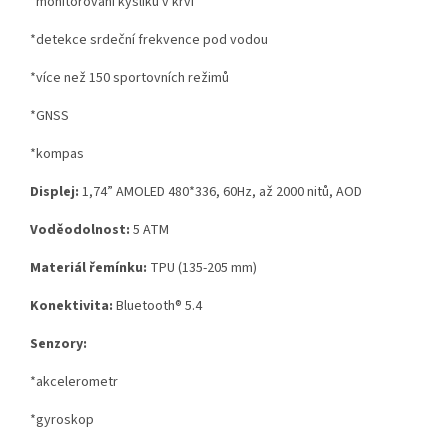
*monitorování kyslíku v krvi
*detekce srdeční frekvence pod vodou
*více než 150 sportovních režimů
*GNSS
*kompas
Displej:
1,74” AMOLED 480*336, 60Hz, až 2000 nitů, AOD
Voděodolnost:
5 ATM
Materiál řemínku:
TPU (135-205 mm)
Konektivita:
Bluetooth® 5.4
Senzory:
*akcelerometr
*gyroskop