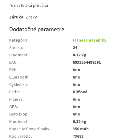
*uživatelská příručka
Záruka:
2 roky
Dodatočné parametre
Kategória
:
Fitness náramky
Záruka
:
24
Hmotnosť
:
0.12 kg
EAN
:
6932554487591
Běh
:
Ano
BlueTooth
:
Ano
Cyklistika
:
Ano
Farba
:
Růžová
Fitness
:
Ano
GPS
:
Ano
Gyroskop
:
Ano
Hmotnosť
:
0.12 kg
Kapacita PowerBanky
:
350 mAh
Kód výrobcu
:
73683