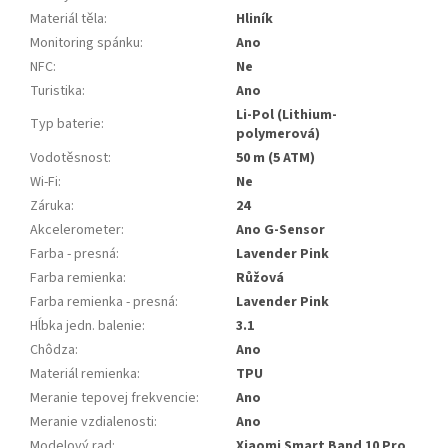
Materiál těla
:
Hliník
Monitoring spánku
:
Ano
NFC
:
Ne
Turistika
:
Ano
Li-Pol (Lithium-
Typ baterie
:
polymerová)
Vodotěsnost
:
50 m (5 ATM)
Wi-Fi
:
Ne
Záruka
:
24
Akcelerometer
:
Ano G-Sensor
Farba - presná
:
Lavender Pink
Farba remienka
:
Růžová
Farba remienka - presná
:
Lavender Pink
Hĺbka jedn. balenie
:
3.1
Chôdza
:
Ano
Materiál remienka
:
TPU
Meranie tepovej frekvencie
:
Ano
Meranie vzdialenosti
:
Ano
Modelový rad
:
Xiaomi Smart Band 10 Pro