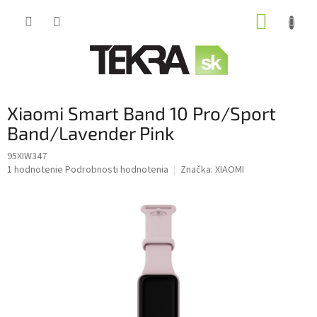
Prejsť
NÁKUP
na
obsah
KOŠÍK
Xiaomi Smart Band 10 Pro/Sport
Band/Lavender Pink
95XIW347
Priemerné
1 hodnotenie
Podrobnosti hodnotenia
Značka:
XIAOMI
hodnotenie
produktu
je
5,0
z
5
hviezdičiek.