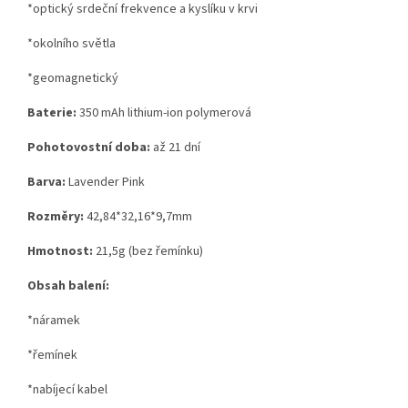
*optický srdeční frekvence a kyslíku v krvi
*okolního světla
*geomagnetický
Baterie:
350 mAh lithium-ion polymerová
Pohotovostní doba:
až 21 dní
Barva:
Lavender Pink
Rozměry:
42,84*32,16*9,7mm
Hmotnost:
21,5g (bez řemínku)
Obsah balení:
*náramek
*řemínek
*nabíjecí kabel