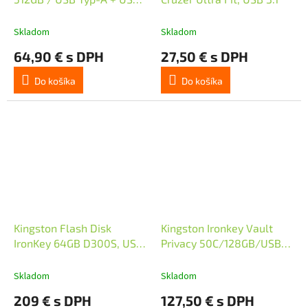
Typ-C / USB 3.2 Gen 1 /
bílo-modrá
Skladom
Skladom
64,90 € s DPH
27,50 € s DPH
Do košíka
Do košíka
Kingston Flash Disk
Kingston Ironkey Vault
IronKey 64GB D300S, USB
Privacy 50C/128GB/USB
3.2 Gen 1
3.2/USB-C/Modrá
Skladom
Skladom
209 € s DPH
127,50 € s DPH