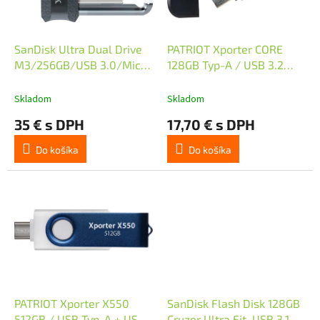
p
r
o
d
SanDisk Ultra Dual Drive
PATRIOT Xporter CORE
u
M3/256GB/USB 3.0/Micro
128GB Typ-A / USB 3.2
k
USB + USB-A
Gen 1 / plastová / černá
t
Skladom
Skladom
o
35 € s DPH
17,70 € s DPH
v
Do košíka
Do košíka
PATRIOT Xporter X550
SanDisk Flash Disk 128GB
512GB / USB Typ-A + USB
Cruzer Ultra Fit, USB 3.1