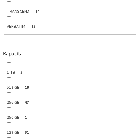
TRANSCEND
14
VERBATIM
25
Kapacita
1 TB
5
512 GB
19
256 GB
47
250 GB
1
128 GB
51