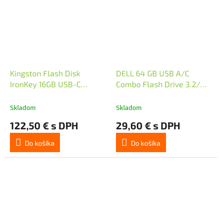
Kingston Flash Disk
DELL 64 GB USB A/C
IronKey 16GB USB-C
Combo Flash Drive 3.2/
IronKey Keypad 200C, FIPS
flash disk
140-3 Lvl 3 (Pending) AES-
Skladom
Skladom
256
122,50 € s DPH
29,60 € s DPH
Do košíka
Do košíka