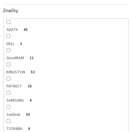
k
Značky
t
o
v
ADATA
65
DELL
3
GoodRAM
12
KINGSTON
52
PATRIOT
35
SAMSUNG
9
SanDisk
55
TOSHIBA
4