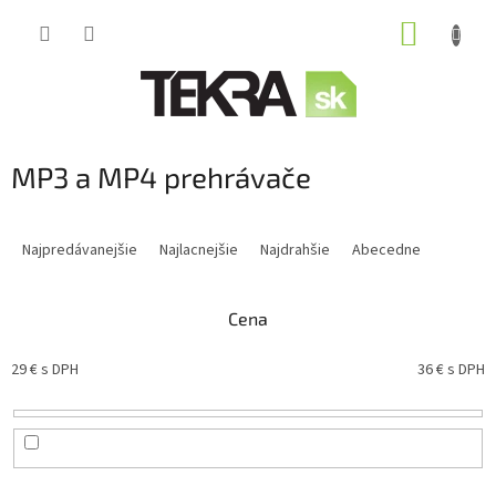
Prejsť
NÁKUP
na
obsah
KOŠÍK
MP3 a MP4 prehrávače
R
a
Najpredávanejšie
Najlacnejšie
Najdrahšie
Abecedne
d
e
n
Cena
i
e
29
€ s DPH
36
€ s DPH
p
r
o
d
u