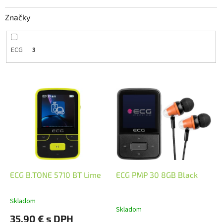
k
Značky
t
o
v
ECG
3
V
ý
p
i
s
p
r
o
d
ECG B.TONE 5710 BT Lime
ECG PMP 30 8GB Black
u
k
Skladom
Priemerné
t
Skladom
hodnotenie
35,90 € s DPH
o
produktu