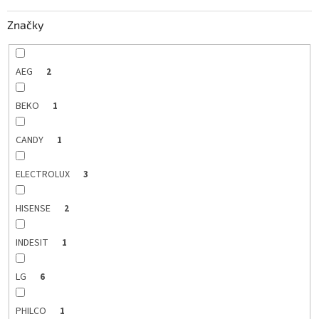
k
Značky
t
o
v
AEG
2
BEKO
1
CANDY
1
ELECTROLUX
3
HISENSE
2
INDESIT
1
LG
6
PHILCO
1