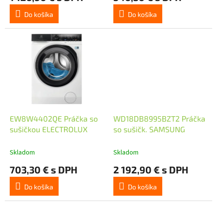
Do košíka
Do košíka
EW8W4402QE Práčka so
WD18DB8995BZT2 Práčka
sušičkou ELECTROLUX
so sušičk. SAMSUNG
Skladom
Skladom
703,30 € s DPH
2 192,90 € s DPH
Do košíka
Do košíka