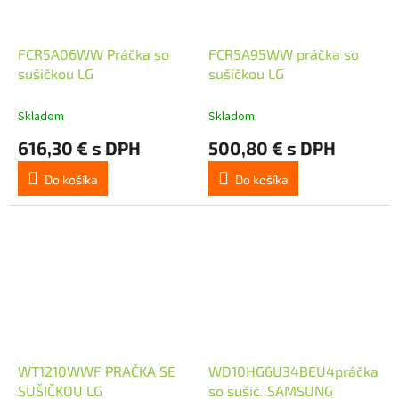
FCR5A06WW Práčka so
FCR5A95WW práčka so
sušičkou LG
sušičkou LG
Skladom
Skladom
616,30 € s DPH
500,80 € s DPH
Do košíka
Do košíka
WT1210WWF PRAČKA SE
WD10HG6U34BEU4práčka
SUŠIČKOU LG
so sušič. SAMSUNG