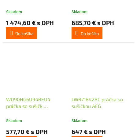
Skladom
Skladom
1 474,60 € s DPH
685,70 € s DPH
Do košíka
Do košíka
WD90HG6U94BEU4
LWR71842BC práčka so
práčka so sušičk.
sušičkou AEG
SAMSUNG
Skladom
Skladom
577,70 € s DPH
647 € s DPH