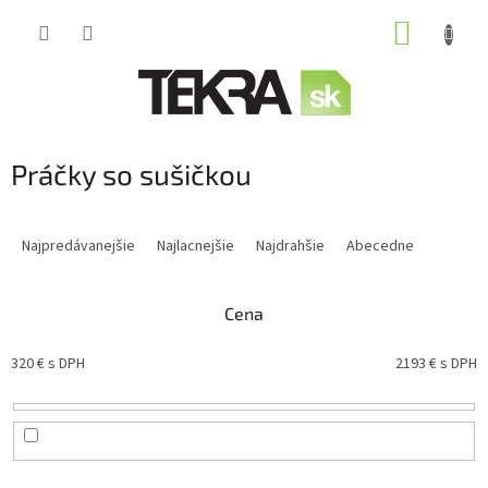
Prejsť
NÁKUP
na
obsah
KOŠÍK
Práčky so sušičkou
R
a
Najpredávanejšie
Najlacnejšie
Najdrahšie
Abecedne
d
e
n
Cena
i
e
320
€ s DPH
2193
€ s DPH
p
r
o
d
u