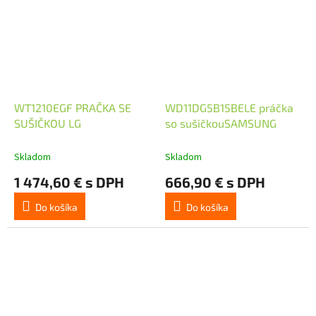
WT1210EGF PRAČKA SE
WD11DG5B15BELE práčka
SUŠIČKOU LG
so sušičkouSAMSUNG
Skladom
Skladom
1 474,60 € s DPH
666,90 € s DPH
Do košíka
Do košíka