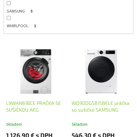
SAMSUNG
5
WHIRLPOOL
1
V
ý
p
i
s
p
r
o
d
L9WAN61BCE PRAČKA SE
WD90DG5B15BELE práčka
u
SUŠIČKOU AEG
so sušičko SAMSUNG
k
t
Skladom
Skladom
o
1 126,90 € s DPH
546,30 € s DPH
v