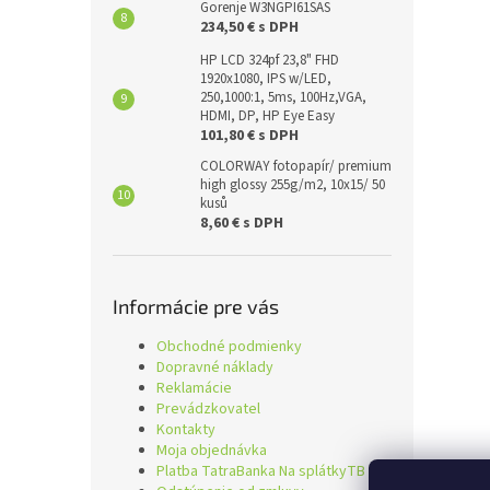
Gorenje W3NGPI61SAS
234,50 € s DPH
HP LCD 324pf 23,8" FHD
1920x1080, IPS w/LED,
250,1000:1, 5ms, 100Hz,VGA,
HDMI, DP, HP Eye Easy
101,80 € s DPH
COLORWAY fotopapír/ premium
high glossy 255g/m2, 10x15/ 50
kusů
8,60 € s DPH
Informácie pre vás
Obchodné podmienky
Dopravné náklady
Reklamácie
Prevádzkovatel
Kontakty
Moja objednávka
Platba TatraBanka Na splátkyTB