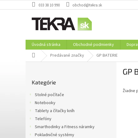
Prejsť
033 38 10 990
obchod@tekra.sk
na
obsah
Úvodná stránka
Obchodné podmienky
Dopra
Domov
Predávané značky
GP BATERIE
B
GP 
o
Preskočiť
č
Kategórie
kategórie
n
Žiadne 
ý
Stolné počítače
p
Notebooky
a
Tablety a čítačky kníh
n
e
Telefóny
l
Smarthodinky a Fitness náramky
Pokladničné systémy