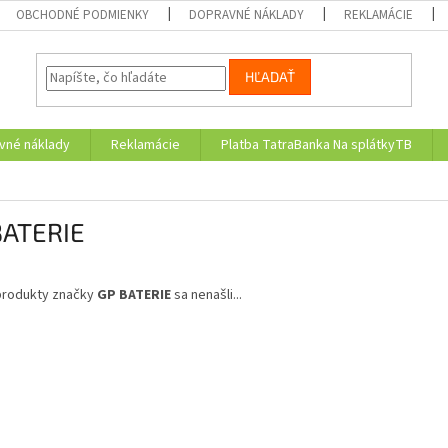
OBCHODNÉ PODMIENKY
DOPRAVNÉ NÁKLADY
REKLAMÁCIE
HĽADAŤ
vné náklady
Reklamácie
Platba TatraBanka Na splátkyTB
BATERIE
produkty značky
GP BATERIE
sa nenašli...