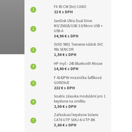
FX 85 CW (bn) CASIO
22 € s DPH
SanDisk Ultra Dual Drive
M3/256GB/USB 3.0/Micro USB +
USB-A
34,90 € s DPH
SVXD 9801 Tesnenie nádob SVC
98x SENCOR
1,50 € s DPH
HP myš - 245 Bluetooth Mouse
14,80 € s DPH
F 4142PW mraznička šuflíková
GORENJE
222 € s DPH
Soalrix zásuvka modulární pro 1
keystone na omítku
2,50 € s DPH
Zařezávací keystone Solarix
CAT6 UTP SXKJ-6-UTP-BK
3,60 € s DPH