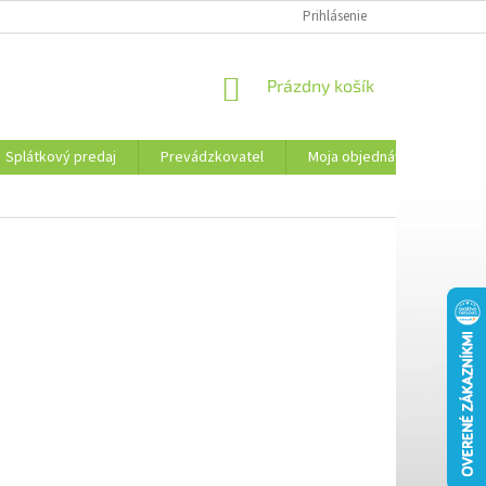
PREVÁDZKOVATEL
KONTAKTY
MOJA OBJEDNÁVKA
Prihlásenie
PLATBA 
NÁKUPNÝ
Prázdny košík
KOŠÍK
Splátkový predaj
Prevádzkovatel
Moja objednávka
Kon