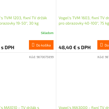
's TVM 1203, fixní TV držák
Vogel's TVM 1603, fixní TV d
brazovky 19-50", 30 kg
pro obrazovky 40-100", 75 k
Skladom
Do košíka
Do
 s DPH
48,40 € s DPH
Kód:
9870075899
Kód:
98
's MA1010 - TV držák s
Vogel's MA3000 - fixní TV d