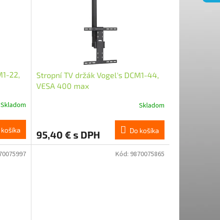
M1-22,
Stropní TV držák Vogel's DCM1-44,
VESA 400 max
Skladom
Skladom
 košíka
Do košíka
95,40 € s DPH
70075997
Kód:
9870075865