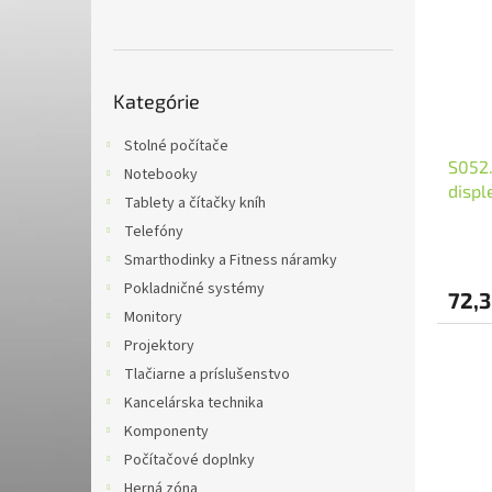
i
p
s
r
p
o
r
d
Preskočiť
o
u
Kategórie
kategórie
d
k
u
t
Stolné počítače
S052.
k
o
Notebooky
displ
t
v
Tablety a čítačky kníh
o
Telefóny
v
Smarthodinky a Fitness náramky
Pokladničné systémy
72,3
Monitory
Projektory
Tlačiarne a príslušenstvo
Kancelárska technika
Komponenty
Počítačové doplnky
Herná zóna