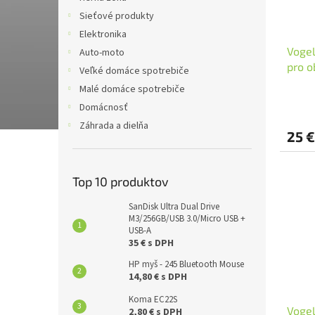
Sieťové produkty
Elektronika
Vogel
Auto-moto
pro o
Veľké domáce spotrebiče
Malé domáce spotrebiče
Domácnosť
Záhrada a dielňa
25 €
Top 10 produktov
SanDisk Ultra Dual Drive
M3/256GB/USB 3.0/Micro USB +
USB-A
35 € s DPH
HP myš - 245 Bluetooth Mouse
14,80 € s DPH
Koma EC22S
Vogel
2,80 € s DPH