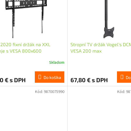
2020 fixní držák na XXL
Stropní TV držák Vogel's DC
eje s VESA 800x600
VESA 200 max
Skladom
Do košíka
Do
0 € s DPH
67,80 € s DPH
Kód:
9870075990
Kód:
98