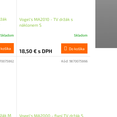
ržák
Vogel's MA2010 - TV držák s
g
náklonem S
Skladom
Skladom
 košíka
Do košíka
18,50 € s DPH
70075862
Kód:
9870075866
ržák M
Vogel's MA2000 - fixní TV držák S