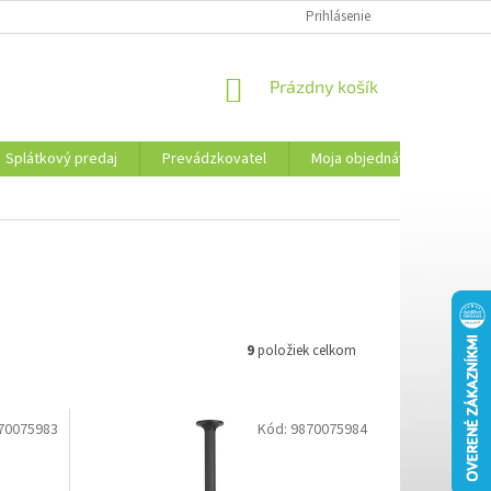
PREVÁDZKOVATEL
KONTAKTY
MOJA OBJEDNÁVKA
Prihlásenie
PLATBA 
NÁKUPNÝ
Prázdny košík
KOŠÍK
Splátkový predaj
Prevádzkovatel
Moja objednávka
Kon
9
položiek celkom
70075983
Kód:
9870075984