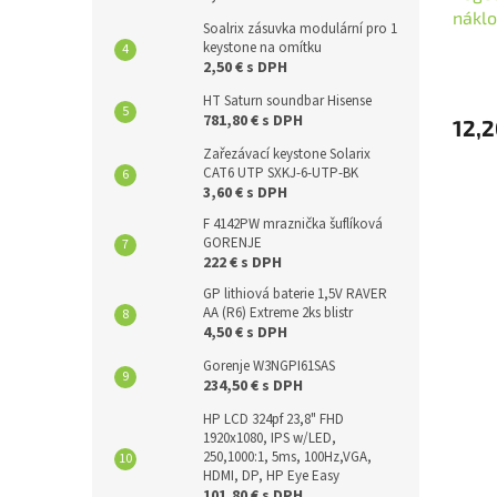
nákl
Soalrix zásuvka modulární pro 1
keystone na omítku
2,50 € s DPH
HT Saturn soundbar Hisense
781,80 € s DPH
12,2
Zařezávací keystone Solarix
CAT6 UTP SXKJ-6-UTP-BK
3,60 € s DPH
F 4142PW mraznička šuflíková
GORENJE
222 € s DPH
GP lithiová baterie 1,5V RAVER
AA (R6) Extreme 2ks blistr
4,50 € s DPH
Gorenje W3NGPI61SAS
234,50 € s DPH
HP LCD 324pf 23,8" FHD
1920x1080, IPS w/LED,
250,1000:1, 5ms, 100Hz,VGA,
HDMI, DP, HP Eye Easy
101,80 € s DPH