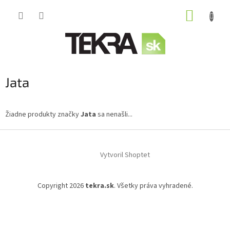
Prejsť
NÁKUP
na
obsah
KOŠÍK
Jata
Žiadne produkty značky
Jata
sa nenašli...
Z
á
Vytvoril Shoptet
p
ä
t
Copyright 2026
tekra.sk
. Všetky práva vyhradené.
i
e