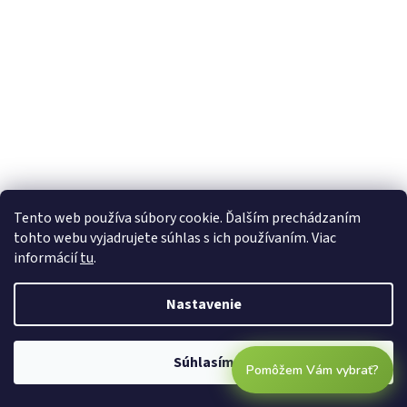
Tento web používa súbory cookie. Ďalším prechádzaním
tohto webu vyjadrujete súhlas s ich používaním. Viac
informácií
tu
.
Nastavenie
Súhlasím
Pomôžem Vám vybrať?