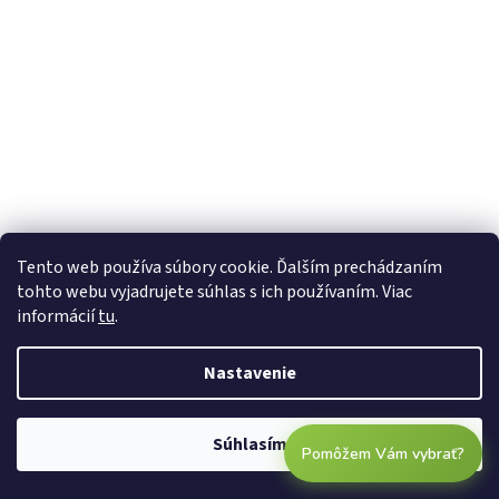
Tento web používa súbory cookie. Ďalším prechádzaním
tohto webu vyjadrujete súhlas s ich používaním. Viac
informácií
tu
.
Nastavenie
Súhlasím
Pomôžem Vám vybrať?