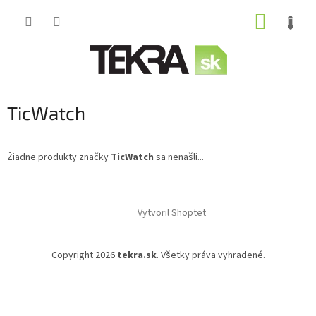
Prejsť
NÁKUP
na
obsah
KOŠÍK
TicWatch
Žiadne produkty značky
TicWatch
sa nenašli...
Z
á
Vytvoril Shoptet
p
ä
t
Copyright 2026
tekra.sk
. Všetky práva vyhradené.
i
e