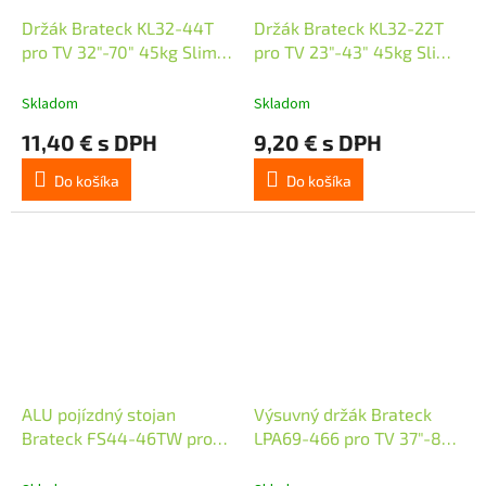
Držák Brateck KL32-44T
Držák Brateck KL32-22T
pro TV 32"-70" 45kg Slim
pro TV 23"-43" 45kg Slim
polohovatelný nástěnný
polohovatelný nástěnný
Skladom
Skladom
11,40 € s DPH
9,20 € s DPH
Do košíka
Do košíka
ALU pojízdný stojan
Výsuvný držák Brateck
Brateck FS44-46TW pro
LPA69-466 pro TV 37"-80"
TV 37"-86" 50kg police
60kg polohovatelný
nástěnný Heavy Duty