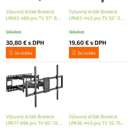
o
u
d
k
Výsuvný držák Brateck
Výsuvný držák Brateck
u
t
LPA63-466 pro TV 37"-80"
LPA63-443 pro TV 32"-55"
k
o
40kg polohovatelný
35kg polohovatelný
t
v
nástěnný
nástěnný
Skladom
Skladom
o
30,80 € s DPH
19,60 € s DPH
v
Do košíka
Do košíka
Výsuvný držák Brateck
Výsuvný držák Brateck
LPA77-696 pro TV 60"-120"
LPA36-443 pro TV 32-75"
120kg polohovatelný
50kg polohovatelný