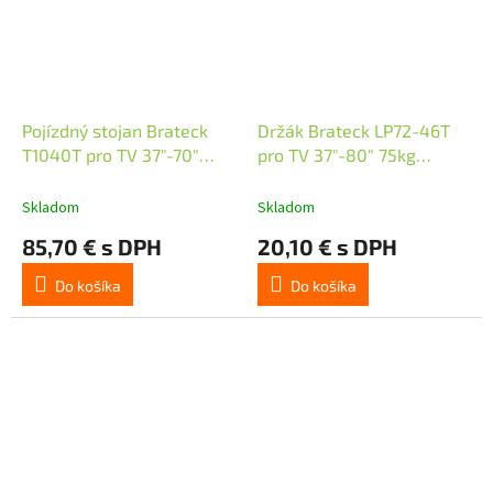
Pojízdný stojan Brateck
Držák Brateck LP72-46T
T1040T pro TV 37"-70"
pro TV 37"-80" 75kg
50kg 2 police
polohovatelný nástěnný
Skladom
Skladom
85,70 € s DPH
20,10 € s DPH
Do košíka
Do košíka