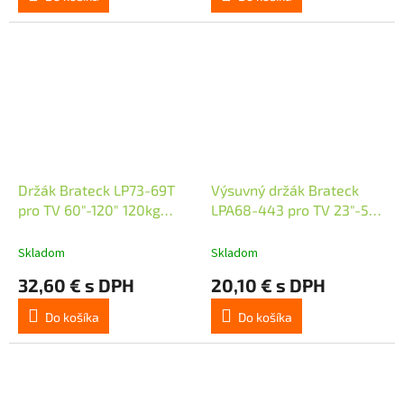
Držák Brateck LP73-69T
Výsuvný držák Brateck
pro TV 60"-120" 120kg
LPA68-443 pro TV 23"-55"
polohovatelný nástěnný
30kg polohovatelný
Heavy Duty
nástěnný
Skladom
Skladom
32,60 € s DPH
20,10 € s DPH
Do košíka
Do košíka