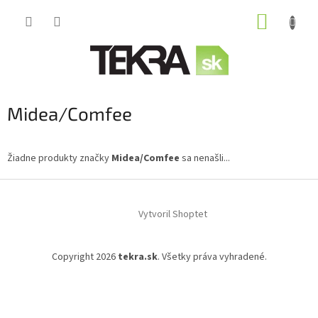
Prejsť
NÁKUP
na
obsah
KOŠÍK
Midea/Comfee
Žiadne produkty značky
Midea/Comfee
sa nenašli...
Z
á
Vytvoril Shoptet
p
ä
t
Copyright 2026
tekra.sk
. Všetky práva vyhradené.
i
e