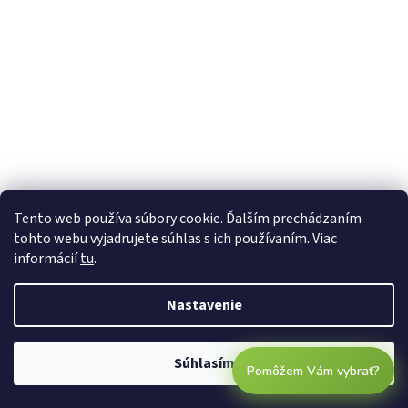
Tento web používa súbory cookie. Ďalším prechádzaním
tohto webu vyjadrujete súhlas s ich používaním. Viac
informácií
tu
.
Nastavenie
Súhlasím
Pomôžem Vám vybrať?