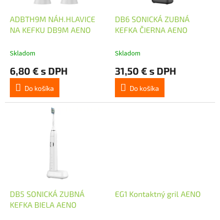
o
u
d
k
ADBTH9M NÁH.HLAVICE
DB6 SONICKÁ ZUBNÁ
u
t
NA KEFKU DB9M AENO
KEFKA ČIERNA AENO
k
o
t
v
Skladom
Skladom
o
6,80 € s DPH
31,50 € s DPH
v
Do košíka
Do košíka
DB5 SONICKÁ ZUBNÁ
EG1 Kontaktný gril AENO
KEFKA BIELA AENO