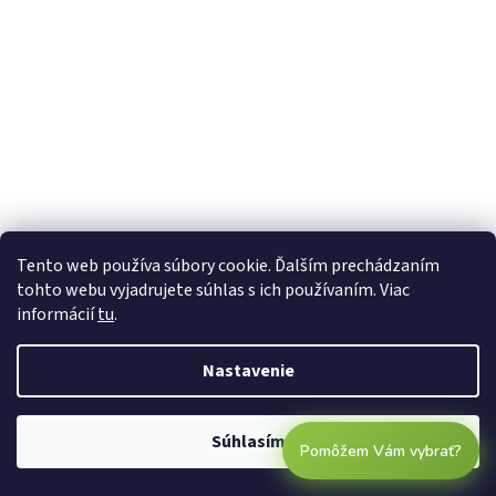
Tento web používa súbory cookie. Ďalším prechádzaním
tohto webu vyjadrujete súhlas s ich používaním. Viac
informácií
tu
.
Nastavenie
Súhlasím
Pomôžem Vám vybrať?