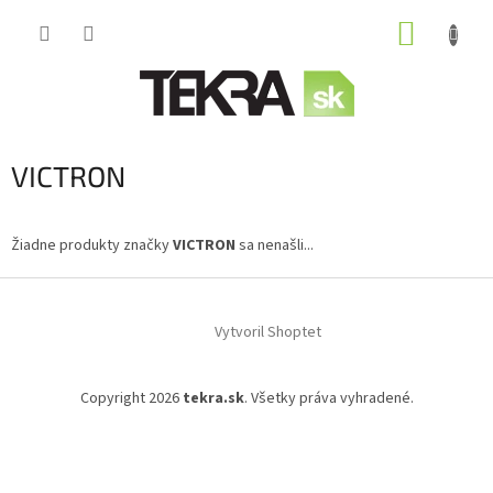
Prejsť
NÁKUP
na
obsah
KOŠÍK
VICTRON
Žiadne produkty značky
VICTRON
sa nenašli...
Z
á
Vytvoril Shoptet
p
ä
t
Copyright 2026
tekra.sk
. Všetky práva vyhradené.
i
e