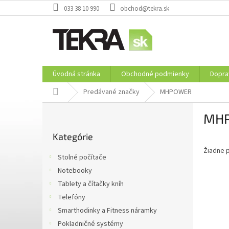
Prejsť
033 38 10 990
obchod@tekra.sk
na
obsah
Úvodná stránka
Obchodné podmienky
Dopra
Domov
Predávané značky
MHPOWER
B
MH
o
Preskočiť
č
Kategórie
kategórie
n
Žiadne 
ý
Stolné počítače
p
Notebooky
a
Tablety a čítačky kníh
n
e
Telefóny
l
Smarthodinky a Fitness náramky
Pokladničné systémy