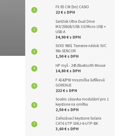
FX 85 CW (bn) CASIO
22 € s DPH
SanDisk Ultra Dual Drive
M3/256GB/USB 3.0/Micro USB +
USB-A
34,90 € s DPH
SVXD 9801 Tesnenie nádob SVC
98x SENCOR
1,50 € s DPH
HP myš - 245 Bluetooth Mouse
14,80 € s DPH
F 4142PW mraznička šuflíková
GORENJE
222 € s DPH
Soalrix zásuvka modulární pro 1
keystone na omítku
2,50 € s DPH
Zařezávací keystone Solarix
CAT6 UTP SXKJ-6-UTP-BK
3,60 € s DPH