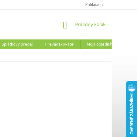
PREVÁDZKOVATEL
KONTAKTY
MOJA OBJEDNÁVKA
Prihlásenie
PLATBA 
NÁKUPNÝ
Prázdny košík
KOŠÍK
Splátkový predaj
Prevádzkovatel
Moja objednávka
Kon