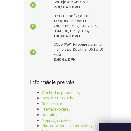
Gorenje W3NGPI61SAS
234,50 € s DPH
HP LCD 324pf 23,8" FHD
1920x1080, IPS w/LED,
250,1000:1, 5ms, 100Hz,VGA,
HDMI, DP, HP Eye Easy
101,80 € s DPH
COLORWAY fotopapír/ premium
high glossy 255g/m2, 10x15/ 50
kusů
8,60 € s DPH
Informácie pre vás
Obchodné podmienky
Dopravné náklady
Reklamácie
Prevádzkovatel
Kontakty
Moja objednávka
Platba TatraBanka Na splátkyTB