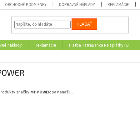
OBCHODNÉ PODMIENKY
DOPRAVNÉ NÁKLADY
REKLAMÁCIE
HĽADAŤ
vné náklady
Reklamácie
Platba TatraBanka Na splátkyTB
POWER
produkty značky
MHPOWER
sa nenašli...