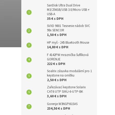
SanDisk Ultra Dual Drive
M3/256GB/USB 3.0/Micro USB +
USB-A
35 € s DPH
SVXD 9801 Tesnenie nádob SVC
98x SENCOR
1,50 € s DPH
HP myš - 245 Bluetooth Mouse
14,80 € s DPH
F 4142PW mraznička šuflíková
GORENJE
222 € s DPH
Soalrix zásuvka modulární pro 1
keystone na omítku
2,50 € s DPH
Zařezávací keystone Solarix
CAT6 UTP SXKJ-6-UTP-BK
3,60 € s DPH
Gorenje W3NGPI61SAS
234,50 € s DPH