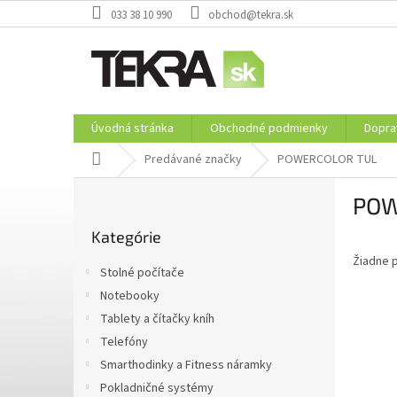
Prejsť
033 38 10 990
obchod@tekra.sk
na
obsah
Úvodná stránka
Obchodné podmienky
Dopra
Domov
Predávané značky
POWERCOLOR TUL
B
POW
o
Preskočiť
č
Kategórie
kategórie
n
Žiadne 
ý
Stolné počítače
p
Notebooky
a
Tablety a čítačky kníh
n
e
Telefóny
l
Smarthodinky a Fitness náramky
Pokladničné systémy