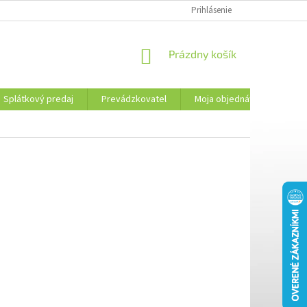
PREVÁDZKOVATEL
KONTAKTY
MOJA OBJEDNÁVKA
Prihlásenie
PLATBA 
NÁKUPNÝ
Prázdny košík
KOŠÍK
Splátkový predaj
Prevádzkovatel
Moja objednávka
Kon