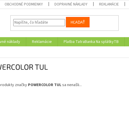
OBCHODNÉ PODMIENKY
DOPRAVNÉ NÁKLADY
REKLAMÁCIE
HĽADAŤ
vné náklady
Reklamácie
Platba TatraBanka Na splátkyTB
ERCOLOR TUL
produkty značky
POWERCOLOR TUL
sa nenašli...