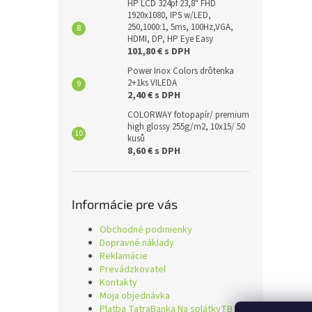
HP LCD 324pf 23,8" FHD
1920x1080, IPS w/LED,
250,1000:1, 5ms, 100Hz,VGA,
HDMI, DP, HP Eye Easy
101,80 € s DPH
Power Inox Colors drôtenka
2+1ks VILEDA
2,40 € s DPH
COLORWAY fotopapír/ premium
high glossy 255g/m2, 10x15/ 50
kusů
8,60 € s DPH
Informácie pre vás
Obchodné podmienky
Dopravné náklady
Reklamácie
Prevádzkovatel
Kontakty
Moja objednávka
Platba TatraBanka Na splátkyTB