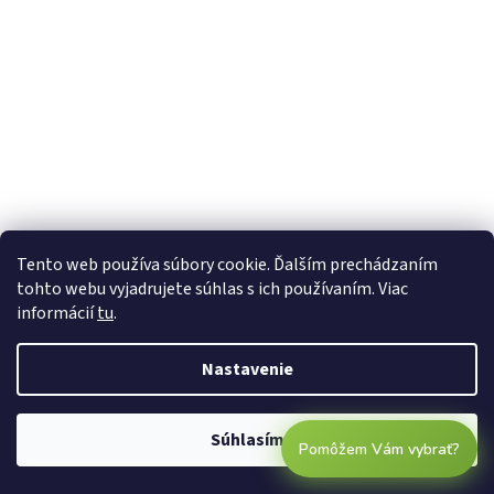
Tento web používa súbory cookie. Ďalším prechádzaním
tohto webu vyjadrujete súhlas s ich používaním. Viac
informácií
tu
.
Nastavenie
Súhlasím
Pomôžem Vám vybrať?