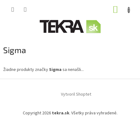
Prejsť
NÁKUP
na
obsah
KOŠÍK
Sigma
Žiadne produkty značky
Sigma
sa nenašli...
Z
á
Vytvoril Shoptet
p
ä
t
Copyright 2026
tekra.sk
. Všetky práva vyhradené.
i
e