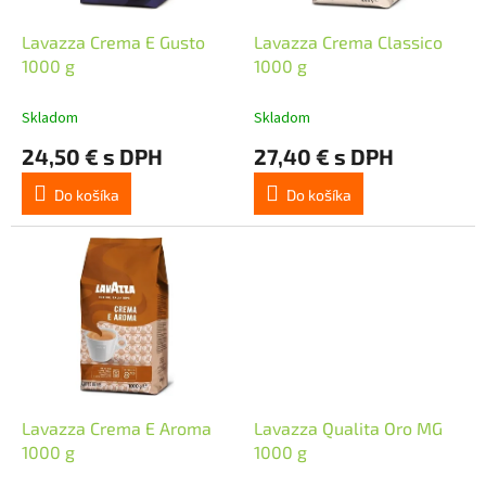
o
u
d
k
Lavazza Crema E Gusto
Lavazza Crema Classico
u
t
1000 g
1000 g
k
o
t
v
Skladom
Skladom
o
24,50 € s DPH
27,40 € s DPH
v
Do košíka
Do košíka
Lavazza Crema E Aroma
Lavazza Qualita Oro MG
1000 g
1000 g