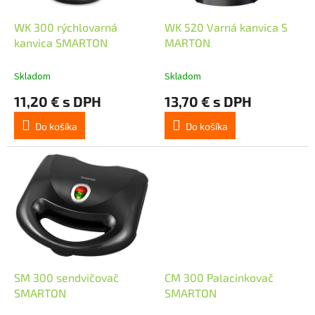
o
u
d
k
WK 300 rýchlovarná
WK 520 Varná kanvica S
u
t
kanvica SMARTON
MARTON
k
o
t
v
Skladom
Skladom
o
11,20 € s DPH
13,70 € s DPH
v
Do košíka
Do košíka
SM 300 sendvičovač
CM 300 Palacinkovač
SMARTON
SMARTON