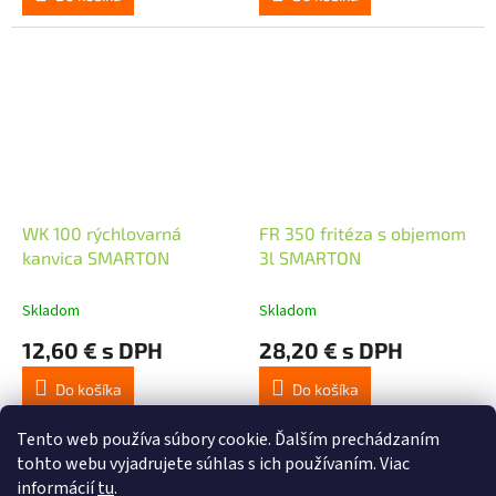
WK 100 rýchlovarná
FR 350 fritéza s objemom
kanvica SMARTON
3l SMARTON
Skladom
Skladom
12,60 € s DPH
28,20 € s DPH
Do košíka
Do košíka
Tento web používa súbory cookie. Ďalším prechádzaním
8
položiek celkom
O
tohto webu vyjadrujete súhlas s ich používaním. Viac
v
informácií
tu
.