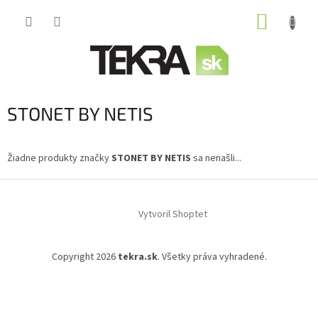
Prejsť
NÁKUP
na
obsah
KOŠÍK
STONET BY NETIS
Žiadne produkty značky
STONET BY NETIS
sa nenašli...
Z
á
Vytvoril Shoptet
p
ä
t
Copyright 2026
tekra.sk
. Všetky práva vyhradené.
i
e