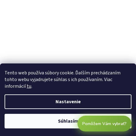
Tento web používa súbory cookie. Ďalším prechádzaním
tohto webu vyjadrujete súhlas s ich používaním. Viac
informácií
tu
.
Nastavenie
Súhlasím
Pomôžem Vám vybrať?