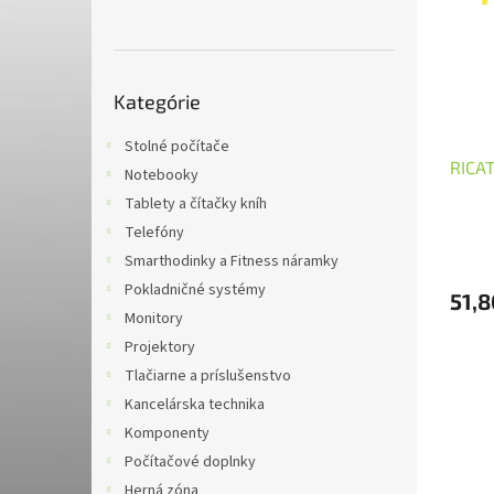
i
p
s
r
p
o
r
d
Preskočiť
o
u
Kategórie
kategórie
d
k
u
t
Stolné počítače
RICA
k
o
Notebooky
t
v
Tablety a čítačky kníh
o
Telefóny
v
Smarthodinky a Fitness náramky
Pokladničné systémy
51,8
Monitory
Projektory
Tlačiarne a príslušenstvo
Kancelárska technika
Komponenty
Počítačové doplnky
Herná zóna