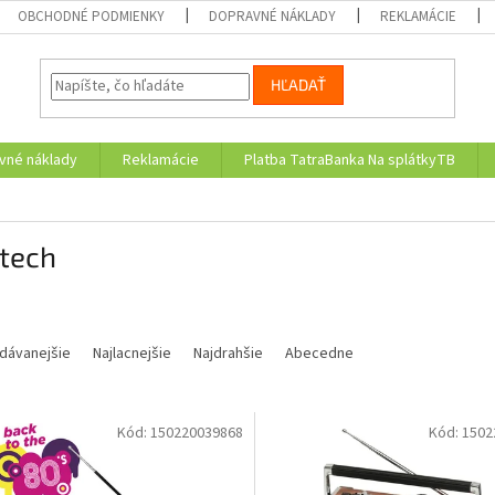
OBCHODNÉ PODMIENKY
DOPRAVNÉ NÁKLADY
REKLAMÁCIE
HĽADAŤ
vné náklady
Reklamácie
Platba TatraBanka Na splátkyTB
atech
dávanejšie
Najlacnejšie
Najdrahšie
Abecedne
Kód:
150220039868
Kód:
1502