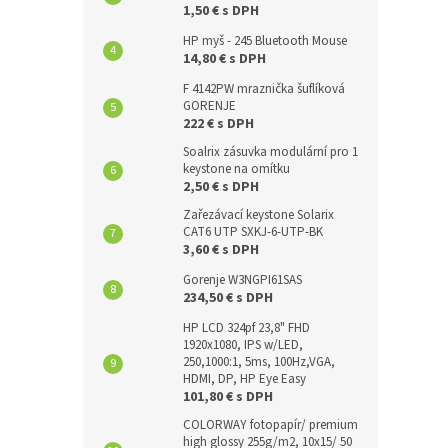
1,50 € s DPH
HP myš - 245 Bluetooth Mouse
14,80 € s DPH
F 4142PW mraznička šuflíková
GORENJE
222 € s DPH
Soalrix zásuvka modulární pro 1
keystone na omítku
2,50 € s DPH
Zařezávací keystone Solarix
CAT6 UTP SXKJ-6-UTP-BK
3,60 € s DPH
Gorenje W3NGPI61SAS
234,50 € s DPH
HP LCD 324pf 23,8" FHD
1920x1080, IPS w/LED,
250,1000:1, 5ms, 100Hz,VGA,
HDMI, DP, HP Eye Easy
101,80 € s DPH
COLORWAY fotopapír/ premium
high glossy 255g/m2, 10x15/ 50