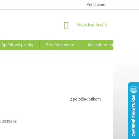
PREVÁDZKOVATEL
KONTAKTY
MOJA OBJEDNÁVKA
Prihlásenie
PLATBA 
NÁKUPNÝ
Prázdny košík
KOŠÍK
Splátkový predaj
Prevádzkovatel
Moja objednávka
Kon
2
položiek celkom
20049868