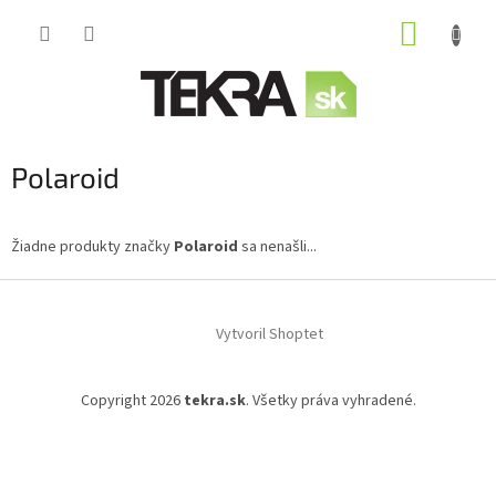
Prejsť
NÁKUP
na
obsah
KOŠÍK
Polaroid
Žiadne produkty značky
Polaroid
sa nenašli...
Z
á
Vytvoril Shoptet
p
ä
t
Copyright 2026
tekra.sk
. Všetky práva vyhradené.
i
e