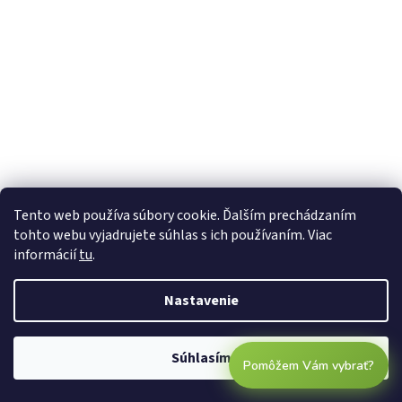
Tento web používa súbory cookie. Ďalším prechádzaním
tohto webu vyjadrujete súhlas s ich používaním. Viac
informácií
tu
.
Nastavenie
Súhlasím
Pomôžem Vám vybrať?