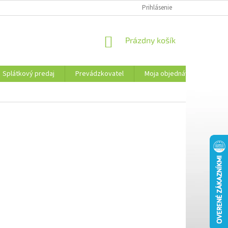
PREVÁDZKOVATEL
KONTAKTY
MOJA OBJEDNÁVKA
Prihlásenie
PLATBA 
NÁKUPNÝ
Prázdny košík
KOŠÍK
Splátkový predaj
Prevádzkovatel
Moja objednávka
Kon