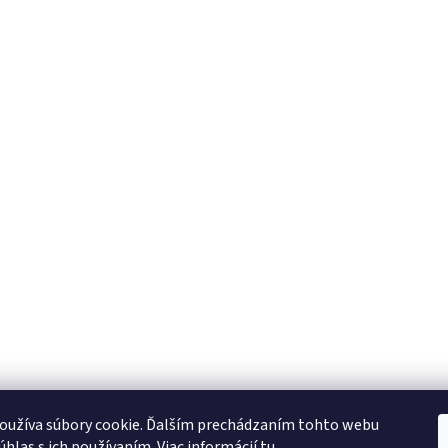
oužíva súbory cookie. Ďalším prechádzaním tohto webu
úhlas s ich používaním. Viac informácií
tu
.