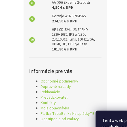
AA (R6) Extreme 2ks blistr
4,50 € s DPH
Gorenje W3NGPI61SAS
234,50 € s DPH
HP LCD 324pf 23,8" FHD
1920x1080, IPS w/LED,
250,1000:1, 5ms, 100Hz,VGA,
HDMI, DP, HP Eye Easy
101,80 € s DPH
Informácie pre vás
Obchodné podmienky
Dopravné náklady
Reklamácie
Prevádzkovatel
Kontakty
Moja objednávka
Platba TatraBanka Na splátkyTB
Odstúpenie od zmluvy
Tento web p
vyjadrujete s