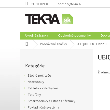
Prejsť
033 38 10 990
obchod@tekra.sk
na
obsah
Úvodná stránka
Obchodné podmienky
Dopra
Domov
Predávané značky
UBIQUITI ENTERPRISE
B
UBI
o
Preskočiť
č
Kategórie
kategórie
n
Žiadne 
ý
Stolné počítače
p
Notebooky
a
Tablety a čítačky kníh
n
e
Telefóny
l
Smarthodinky a Fitness náramky
Pokladničné systémy