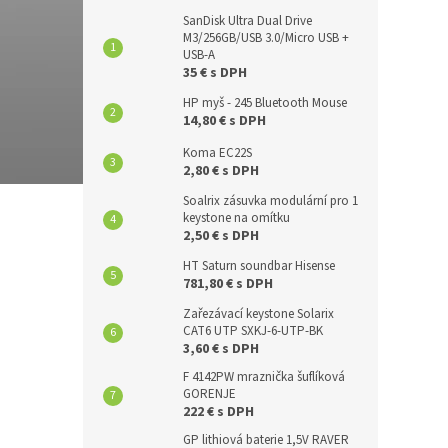
SanDisk Ultra Dual Drive
M3/256GB/USB 3.0/Micro USB +
USB-A
35 € s DPH
HP myš - 245 Bluetooth Mouse
14,80 € s DPH
Koma EC22S
2,80 € s DPH
Soalrix zásuvka modulární pro 1
keystone na omítku
2,50 € s DPH
HT Saturn soundbar Hisense
781,80 € s DPH
Zařezávací keystone Solarix
CAT6 UTP SXKJ-6-UTP-BK
3,60 € s DPH
F 4142PW mraznička šuflíková
GORENJE
222 € s DPH
GP lithiová baterie 1,5V RAVER