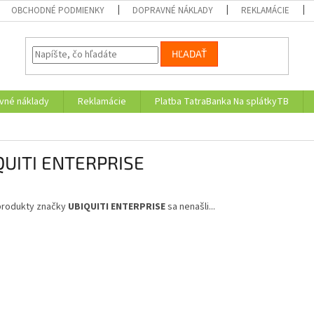
OBCHODNÉ PODMIENKY
DOPRAVNÉ NÁKLADY
REKLAMÁCIE
HĽADAŤ
vné náklady
Reklamácie
Platba TatraBanka Na splátkyTB
QUITI ENTERPRISE
produkty značky
UBIQUITI ENTERPRISE
sa nenašli...