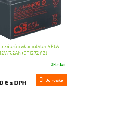
b záložní akumulátor VRLA
2V/7,2Ah (GP1272 F2)
Skladom
Do košíka
0 € s DPH
O
v
l
á
d
a
c