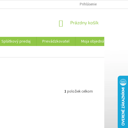
PREVÁDZKOVATEL
KONTAKTY
MOJA OBJEDNÁVKA
Prihlásenie
PLATBA 
NÁKUPNÝ
Prázdny košík
KOŠÍK
Splátkový predaj
Prevádzkovatel
Moja objednávka
Kon
1
položiek celkom