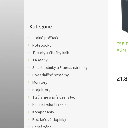
i
p
s
r
p
o
r
d
Preskočiť
o
u
Kategórie
kategórie
d
k
u
t
Stolné počítače
CSB P
k
o
Notebooky
AGM 1
t
v
Tablety a čítačky kníh
o
Telefóny
v
Smarthodinky a Fitness náramky
Pokladničné systémy
21,8
Monitory
Projektory
Tlačiarne a príslušenstvo
Kancelárska technika
Komponenty
Počítačové doplnky
Herná zóna