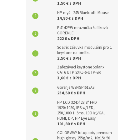
1,50 € s DPH
HP myš - 245 Bluetooth Mouse
14,80 € s DPH
F 4142PW mraznička šuflíková
GORENJE
222 € s DPH
Soalrix zásuvka modulární pro 1
keystone na omítku
2,50 € s DPH
Zařezávací keystone Solarix
CAT6 UTP SXKJ-6-UTP-BK
3,60 € s DPH
Gorenje W3NGPI61SAS
234,50 € s DPH
HP LCD 324pf 23,8" FHD
1920x1080, IPS w/LED,
250,1000:1, 5ms, 100Hz,VGA,
HDMI, DP, HP Eye Easy
101,80 € s DPH
COLORWAY fotopapír/ premium
high glossy 255g/m2, 10x15/ 50