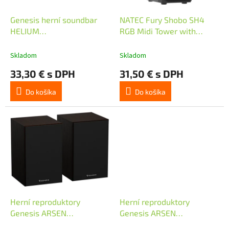
o
u
d
k
Genesis herní soundbar
NATEC Fury Shobo SH4
u
t
HELIUM
RGB Midi Tower with
k
o
312BT/Bílá/Stereo/10W
window black
t
v
Skladom
Skladom
o
33,30 € s DPH
31,50 € s DPH
v
Do košíka
Do košíka
Herní reproduktory
Herní reproduktory
Genesis ARSEN
Genesis ARSEN
302BT/Stereo/20W/Hnědá
302BT/Stereo/20W/černá