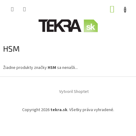
Prejsť
NÁKUP
na
obsah
KOŠÍK
HSM
Žiadne produkty značky
HSM
sa nenašli...
Z
á
Vytvoril Shoptet
p
ä
t
Copyright 2026
tekra.sk
. Všetky práva vyhradené.
i
e