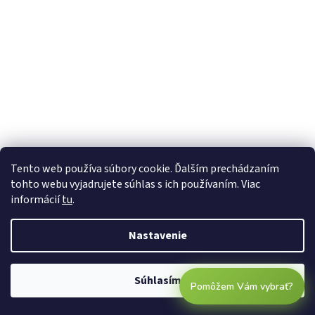
Tento web používa súbory cookie. Ďalším prechádzaním
tohto webu vyjadrujete súhlas s ich používaním. Viac
informácií
tu
.
Nastavenie
Súhlasím
Pomôžem Vám vybrať?