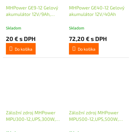
MHPower GE9-12 Gelový
MHPower GE40-12 Gelový
akumulátor 12V/9Ah,
akumulátor 12V/40Ah
Faston F2 - 6,3mm, Deep
Cycle
Skladom
Skladom
20 € s DPH
72,20 € s DPH
Do košíka
Do košíka
Záložní zdroj MHPower
Záložní zdroj MHPower
MPU300-12,UPS,300W,
MPU500-12,UPS,500W,
čistá sinus
čistá sinus