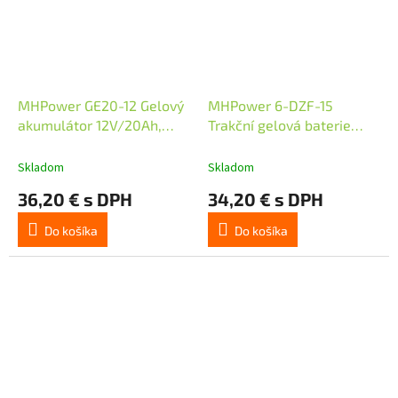
MHPower GE20-12 Gelový
MHPower 6-DZF-15
akumulátor 12V/20Ah,
Trakční gelová baterie
Terminál T1 - M5, Deep
12V/15Ah, Terminál D1 -
Cycle
M5, Deep Cycle
Skladom
Skladom
36,20 € s DPH
34,20 € s DPH
Do košíka
Do košíka