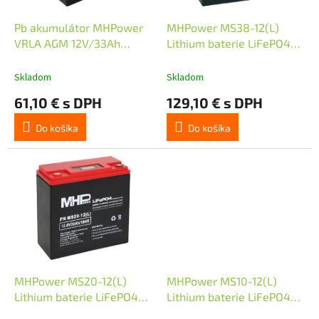
o
u
d
k
Pb akumulátor MHPower
MHPower MS38-12(L)
u
t
VRLA AGM 12V/33Ah
Lithium baterie LiFePO4
k
o
(MS33-12)
12V/38A
t
v
Skladom
Skladom
o
61,10 € s DPH
129,10 € s DPH
v
Do košíka
Do košíka
MHPower MS20-12(L)
MHPower MS10-12(L)
Lithium baterie LiFePO4
Lithium baterie LiFePO4
12V/20A
12V/10A