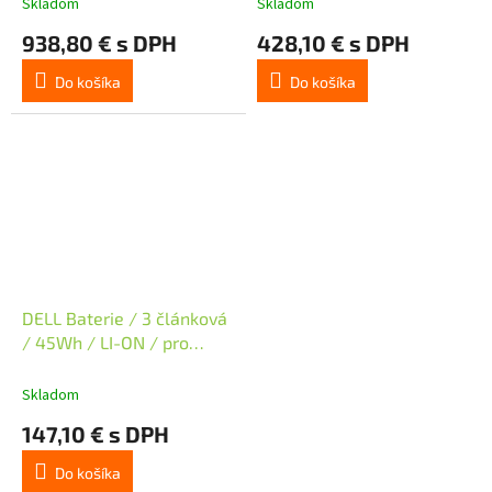
Skladom
Skladom
Card
R250,R350,R450;R550;R650,
938,80 € s DPH
428,10 € s DPH
Do košíka
Do košíka
DELL Baterie / 3 článková
/ 45Wh / LI-ON / pro
modely Dell Pro
PC14250/PC16250/ Dell
Skladom
Pro Plus
147,10 € s DPH
PB13250/PB14250/PB16250
Do košíka