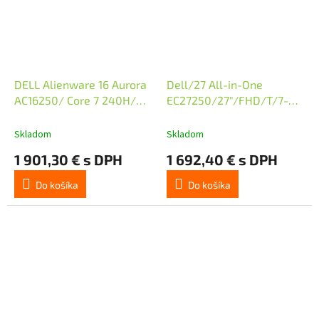
DELL Alienware 16 Aurora
Dell/27 All-in-One
AC16250/ Core 7 240H/
EC27250/27"/FHD/T/7-
16GB/ 1TB SSD M2/ RTX
150U/16GB/1TB/Intel
5050 8GB/16" WQXGA /US
int/W11P/Bílá/3ROn-Site
Skladom
Skladom
KB/W11Pro/3Y Basic on-
1 901,30 € s DPH
1 692,40 € s DPH
site
Do košíka
Do košíka