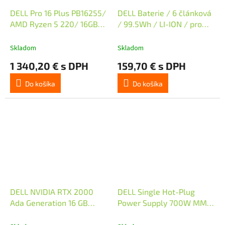
DELL Pro 16 Plus PB16255/
DELL Baterie / 6 článková
AMD Ryzen 5 220/ 16GB/
/ 99.5Wh / LI-ION / pro
512GB SSD/ 16" FHD+/
modely Precision
FPR/ W11Pro/ 3Y PS NBD
5680/5690
Skladom
Skladom
on-site/ bez adaptéru
1 340,20 € s DPH
159,70 € s DPH
Do košíka
Do košíka
DELL NVIDIA RTX 2000
DELL Single Hot-Plug
Ada Generation 16 GB
Power Supply 700W MM
GDDR6 half height PCIe
HLAC (200-240Vac)
4.0 x 8 4 mDP Graphics
Titanium Customer Kit pre