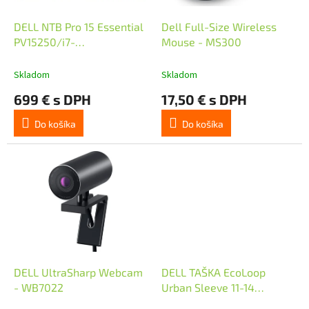
o
u
d
k
DELL NTB Pro 15 Essential
Dell Full-Size Wireless
u
t
PV15250/i7-
Mouse - MS300
k
o
1355U/16GB/1TSSD/15.6"
t
v
FHD/Intel
Skladom
Skladom
o
UHD/65W/WLAN/Backlit
699 € s DPH
17,50 € s DPH
v
Kb/W11P/3Y PS NBD
Do košíka
Do košíka
DELL UltraSharp Webcam
DELL TAŠKA EcoLoop
- WB7022
Urban Sleeve 11-14
CV4425