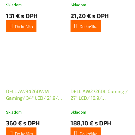
Skladom
Skladom
131 € s DPH
21,20 € s DPH
Do košíka
Do košíka
DELL AW3426DWM
DELL AW2726DL Gaming /
Gaming/ 34" LED/ 21:9/
27" LED/ 16:9/
3440x1440/ UW-QHD/
2560x1440/ WQHD/ 280
240 Hz/ 3000:1/ 1ms/ DP/
Hz/ IPS/ 1000:1/ 1ms/ DP/
Skladom
Skladom
2x HDMI/ 2x USB/ USB-C/
HDMI/ 3Y Basic
360 € s DPH
188,10 € s DPH
3Y Basic
Do košíka
Do košíka