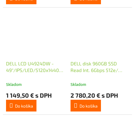
DELL LCD U4924DW -
DELL disk 960GB SSD
49"/IPS/LED/5120x1440/32:9/60Hz/8ms/2000:1/350cd/
Read Int. 6Gbps 512e/
(210-BGTX)
SATA Mixed Use/ 2.5" ve
3.5" rámečku/ Hot-Plug/
Skladom
Skladom
PowerEdge R360, R760,
1 149,50 € s DPH
2 780,20 € s DPH
T360
Do košíka
Do košíka