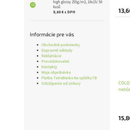
high glossy 255g/m2, 10x15/ 50
kusů
13,6
8,60 € s DPH
Informácie pre vás
Obchodné podmienky
Dopravné náklady
Reklamácie
Prevádzkovatel
Kontakty
Moja objednávka
Platba TatraBanka Na splátkyTB
COLO
Odstúpenie od zmluvy
nabíj
30W/
15,8