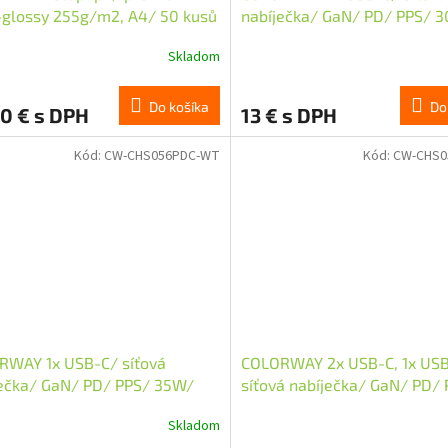
-glossy 255g/m2, A4/ 50 kusů
nabíječka/ GaN/ PD/ PPS/ 
Včetně 100cm kabelu/ Bílá
Skladom
Do košíka
Do
0 € s DPH
13 € s DPH
Kód:
CW-CHS056PDC-WT
Kód:
CW-CHS0
RWAY 1x USB-C/ síťová
COLORWAY 2x USB-C, 1x US
ječka/ GaN/ PD/ PPS/ 35W/
síťová nabíječka/ GaN/ PD/
ě 100cm kabelu/ Bílá
65W/ Bílá
Skladom