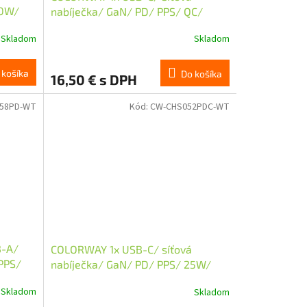
30W/
nabíječka/ GaN/ PD/ PPS/ QC/
35W/ Bílá
Skladom
Skladom
 košíka
Do košíka
16,50 € s DPH
58PD-WT
Kód:
CW-CHS052PDC-WT
B-A/
COLORWAY 1x USB-C/ síťová
 PPS/
nabíječka/ GaN/ PD/ PPS/ 25W/
Včetně 100cm kabelu/ Bílá
Skladom
Skladom