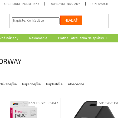
OBCHODNÉ PODMIENKY
DOPRAVNÉ NÁKLADY
REKLAMÁCIE
HĽADAŤ
vné náklady
Reklamácie
Platba TatraBanka Na splátkyTB
ORWAY
dávanejšie
Najlacnejšie
Najdrahšie
Abecedne
Kód:
PSG2550504R
Kód:
CW-CHS