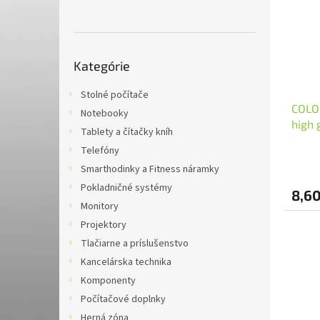
i
p
s
r
p
o
r
d
Preskočiť
o
u
Kategórie
kategórie
d
k
u
t
Stolné počítače
COLO
k
o
Notebooky
high 
t
v
Tablety a čítačky kníh
kusů
o
Telefóny
v
Smarthodinky a Fitness náramky
Pokladničné systémy
8,60
Monitory
Projektory
Tlačiarne a príslušenstvo
Kancelárska technika
Komponenty
Počítačové doplnky
Herná zóna