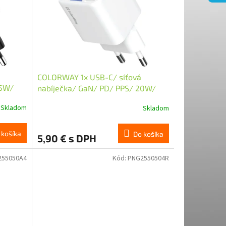
COLORWAY 1x USB-C/ síťová
25W/
nabíječka/ GaN/ PD/ PPS/ 20W/
Bílá
Skladom
Skladom
 košíka
Do košíka
5,90 € s DPH
255050A4
Kód:
PNG2550504R