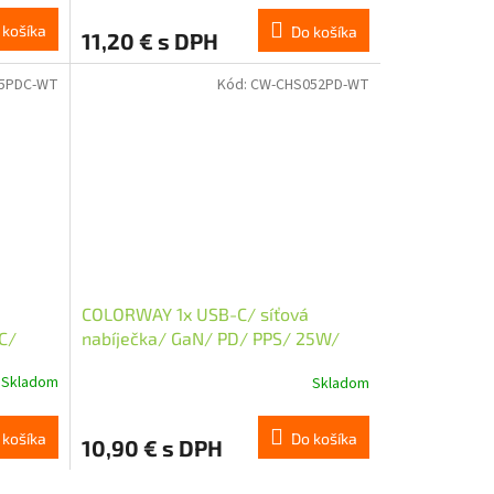
 košíka
Do košíka
11,20 € s DPH
5PDC-WT
Kód:
CW-CHS052PD-WT
COLORWAY 1x USB-C/ síťová
C/
nabíječka/ GaN/ PD/ PPS/ 25W/
 Bílá
Bílá
Skladom
Skladom
 košíka
Do košíka
10,90 € s DPH