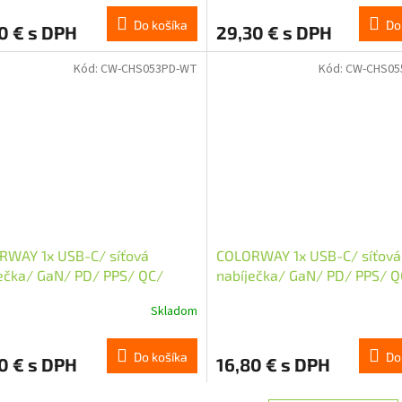
Do košíka
Do
0 € s DPH
29,30 € s DPH
Kód:
CW-CHS053PD-WT
Kód:
CW-CHS05
RWAY 1x USB-C/ síťová
COLORWAY 1x USB-C/ síťová
ečka/ GaN/ PD/ PPS/ QC/
nabíječka/ GaN/ PD/ PPS/ Q
 Bílá
35W/ Včetně 100cm kabelu/
Skladom
Do košíka
Do
0 € s DPH
16,80 € s DPH