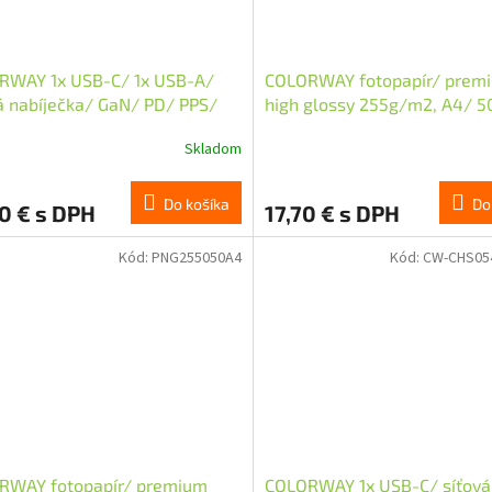
RWAY 1x USB-C/ 1x USB-A/
COLORWAY fotopapír/ prem
á nabíječka/ GaN/ PD/ PPS/
high glossy 255g/m2, A4/ 5
Bílá + 1x USB-C kabel
Skladom
Do košíka
Do
0 € s DPH
17,70 € s DPH
Kód:
PNG255050A4
Kód:
CW-CHS05
RWAY fotopapír/ premium
COLORWAY 1x USB-C/ síťová