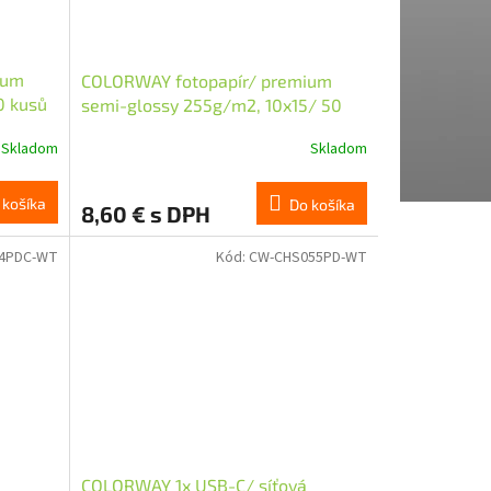
ium
COLORWAY fotopapír/ premium
0 kusů
semi-glossy 255g/m2, 10x15/ 50
kusů
Skladom
Skladom
 košíka
Do košíka
8,60 € s DPH
4PDC-WT
Kód:
CW-CHS055PD-WT
COLORWAY 1x USB-C/ síťová