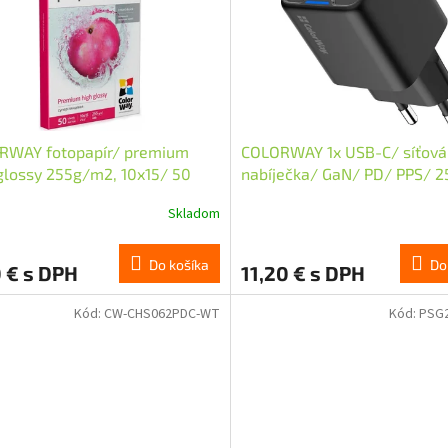
RWAY fotopapír/ premium
COLORWAY 1x USB-C/ síťová
glossy 255g/m2, 10x15/ 50
nabíječka/ GaN/ PD/ PPS/ 
Černá
Skladom
Do košíka
Do
 € s DPH
11,20 € s DPH
Kód:
CW-CHS062PDC-WT
Kód:
PSG