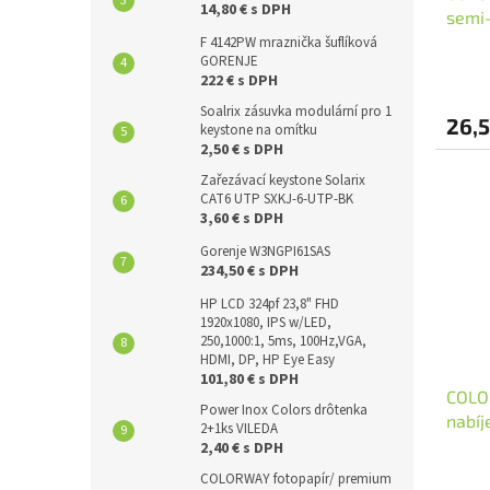
14,80 € s DPH
semi
F 4142PW mraznička šuflíková
GORENJE
222 € s DPH
Soalrix zásuvka modulární pro 1
26,5
keystone na omítku
2,50 € s DPH
Zařezávací keystone Solarix
CAT6 UTP SXKJ-6-UTP-BK
3,60 € s DPH
Gorenje W3NGPI61SAS
234,50 € s DPH
HP LCD 324pf 23,8" FHD
1920x1080, IPS w/LED,
250,1000:1, 5ms, 100Hz,VGA,
HDMI, DP, HP Eye Easy
101,80 € s DPH
COLO
Power Inox Colors drôtenka
nabí
2+1ks VILEDA
Včetn
2,40 € s DPH
COLORWAY fotopapír/ premium