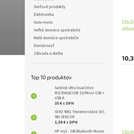
Sieťové produkty
Elektronika
COLO
Auto-moto
síťov
Veľké domáce spotrebiče
20W/ 
Malé domáce spotrebiče
Domácnosť
Záhrada a dielňa
10,3
Top 10 produktov
SanDisk Ultra Dual Drive
M3/256GB/USB 3.0/Micro USB +
USB-A
35 € s DPH
SVXD 9801 Tesnenie nádob SVC
98x SENCOR
1,50 € s DPH
HP myš - 245 Bluetooth Mouse
COLO