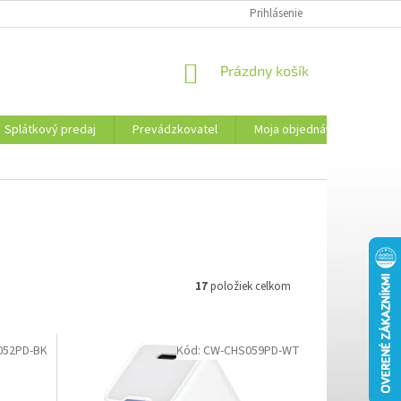
PREVÁDZKOVATEL
KONTAKTY
MOJA OBJEDNÁVKA
Prihlásenie
PLATBA 
NÁKUPNÝ
Prázdny košík
KOŠÍK
Splátkový predaj
Prevádzkovatel
Moja objednávka
Kon
17
položiek celkom
052PD-BK
Kód:
CW-CHS059PD-WT