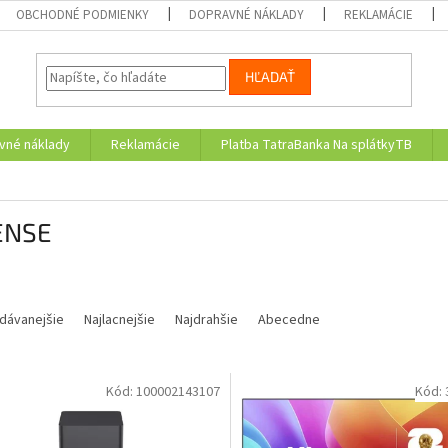
OBCHODNÉ PODMIENKY
DOPRAVNÉ NÁKLADY
REKLAMÁCIE
HĽADAŤ
vné náklady
Reklamácie
Platba TatraBanka Na splátkyTB
ENSE
dávanejšie
Najlacnejšie
Najdrahšie
Abecedne
Kód:
100002143107
Kód: