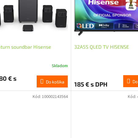
turn soundbar Hisense
32A5S QLED TV HISENSE
Skladom
erné
tenie
80 € s
ktu
Do
Do košíka
185 € s DPH
Kód:
100002143564
Kód:
ičiek.