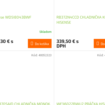
nse WD5I8043BWF
RB372N4CCD CHLADNIČKA 
HISENSE
Skladom
30 € s
339,50 € s
Do košíka
Do
DPH
Kód:
40052323
Kód:
370SAID CHLADNIČKA MONOK.
WF1I6022BWU2 PRÁČKA HIS