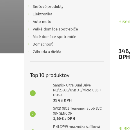
Sieťové produkty
Elektronika
Hise
Auto-moto
Veľké domáce spotrebiče
Malé domáce spotrebiče
Domácnosť
346,
Záhrada a dielňa
DPH
Top 10 produktov
SanDisk Ultra Dual Drive
M3/256GB/USB 3.0/Micro USB +
USB-A
35 € s DPH
SVXD 9801 Tesnenie nádob SVC
98x SENCOR
1,50 € s DPH
F 4142PW mraznička šuflíková
RL3K