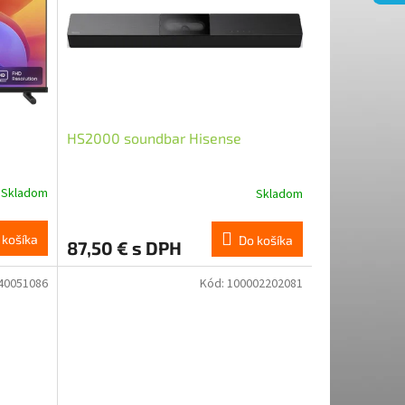
HS2000 soundbar Hisense
Skladom
Skladom
Priemerné
hodnotenie
produktu
 košíka
Do košíka
87,50 € s DPH
je
5,0
z
40051086
Kód:
100002202081
5
hviezdičiek.