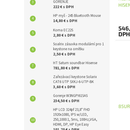
GORENJE
HISE
222 € s DPH
HP myš - 245 Bluetooth Mouse
14,80 € s DPH
546,
Koma EC22S
DPH
2,80 € s DPH
Soalrix zásuvka modulární pro 1
keystone na omítku
2,50 € s DPH
HT Saturn soundbar Hisense
781,80 € s DPH
Zařezávací keystone Solarix
CAT6 UTP SXKJ-6-UTP-BK
3,60 € s DPH
Gorenje W3NGPI61SAS
234,50 € s DPH
85UR
HP LCD 324pf 23,8" FHD
1920x1080, IPS w/LED,
250,1000:1, 5ms, 100Hz,VGA,
HDMI, DP, HP Eye Easy
101,70 € s DPH