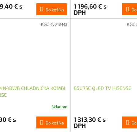
9,40 € s
1 196,60 € s
Do košíka
Do
DPH
Kód:
40049443
Kód:
4N4BWB CHLADNIČKA KOMBI
85U7SE QLED TV HISENSE
NSE
Skladom
90 € s
1 313,30 € s
Do košíka
Do
DPH