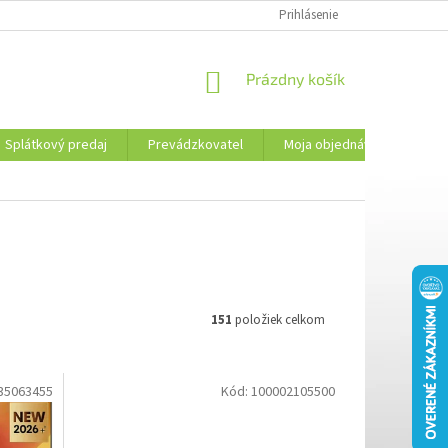
PREVÁDZKOVATEL
KONTAKTY
MOJA OBJEDNÁVKA
Prihlásenie
PLATBA 
NÁKUPNÝ
Prázdny košík
KOŠÍK
Splátkový predaj
Prevádzkovatel
Moja objednávka
Kon
151
položiek celkom
35063455
Kód:
100002105500