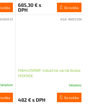
685,30 € s
 košíka
Do košíka
DPH
35063533
Kód:
40051594
HI6443SRWF indukčná varná doska
HISENSE
Skladom
Skladom
Do košíka
 košíka
482 € s DPH