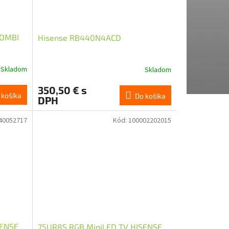
KOMBI
Hisense RB440N4ACD
Skladom
Skladom
350,50 € s
 košíka
Do košíka
DPH
40052717
Kód:
100002202015
ENSE
75UR8S RGB MiniLED TV HISENSE