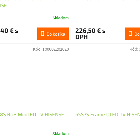
NSE
Skladom
40 € s
226,50 € s
Do košíka
Do
DPH
Kód:
100002202020
Kód:
8S RGB MiniLED TV HISENSE
65S7S Frame QLED TV HISE
Skladom