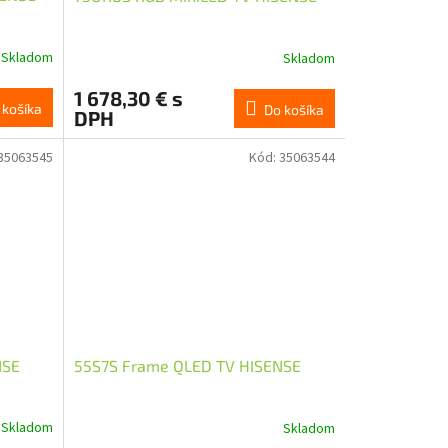
Skladom
Skladom
1 678,30 € s
 košíka
Do košíka
DPH
35063545
Kód:
35063544
NSE
55S7S Frame QLED TV HISENSE
Skladom
Skladom