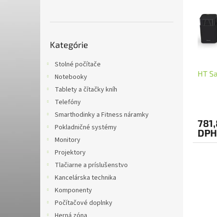
i
p
s
r
p
o
r
d
Preskočiť
o
u
Kategórie
kategórie
d
k
u
t
Stolné počítače
HT Sa
k
o
Notebooky
t
v
Tablety a čítačky kníh
o
Telefóny
Priem
v
hodno
Smarthodinky a Fitness náramky
781,
produ
Pokladničné systémy
DPH
je
Monitory
5,0
z
Projektory
5
Tlačiarne a príslušenstvo
hviezd
Kancelárska technika
Komponenty
Počítačové doplnky
Herná zóna