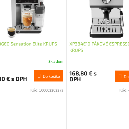
GE0 Sensation Elite KRUPS
XP384E10 PÁKOVÉ ESPRESS
KRUPS
Skladom
168,80 € s
Do košíka
Do
10 € s DPH
DPH
Kód:
100002202273
Kód: