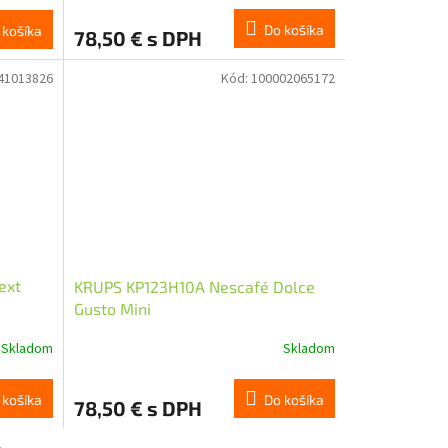
Do košíka
 košíka
78,50 € s DPH
41013826
Kód:
100002065172
ext
KRUPS KP123H10A Nescafé Dolce
Gusto Mini
Skladom
Skladom
Do košíka
 košíka
78,50 € s DPH