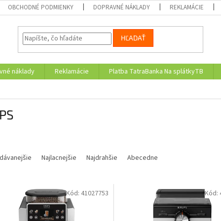
OBCHODNÉ PODMIENKY
DOPRAVNÉ NÁKLADY
REKLAMÁCIE
HĽADAŤ
vné náklady
Reklamácie
Platba TatraBanka Na splátkyTB
PS
dávanejšie
Najlacnejšie
Najdrahšie
Abecedne
Kód:
41027753
Kód: