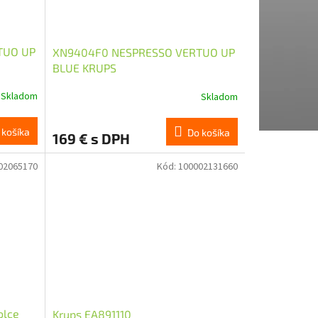
TUO UP
XN9404F0 NESPRESSO VERTUO UP
BLUE KRUPS
Skladom
Skladom
 košíka
Do košíka
169 € s DPH
02065170
Kód:
100002131660
olce
Krups EA891110