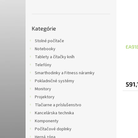
i
p
s
r
p
o
r
d
Preskočiť
o
u
Kategórie
kategórie
d
k
u
t
Stolné počítače
EA918
k
o
Notebooky
t
v
Tablety a čítačky kníh
o
Telefóny
v
Smarthodinky a Fitness náramky
Pokladničné systémy
591,
Monitory
Projektory
Tlačiarne a príslušenstvo
Kancelárska technika
Komponenty
Počítačové doplnky
Herná zóna