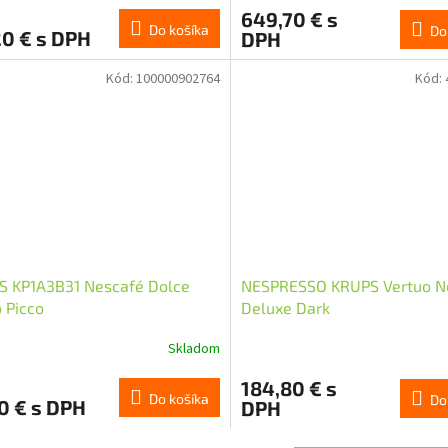
649,70 € s
Do košíka
Do
20 € s DPH
DPH
Kód:
100000902764
Kód:
S KP1A3B31 Nescafé Dolce
NESPRESSO KRUPS Vertuo N
 Picco
Deluxe Dark
Skladom
184,80 € s
Do košíka
Do
0 € s DPH
DPH