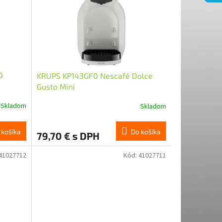
O
KRUPS KP143GF0 Nescafé Dolce
Gusto Mini
Skladom
Skladom
Do košíka
 košíka
79,70 € s DPH
41027712
Kód:
41027711