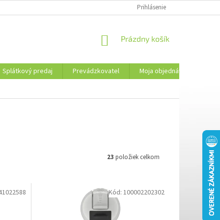
PREVÁDZKOVATEL
KONTAKTY
MOJA OBJEDNÁVKA
Prihlásenie
PLATBA 
NÁKUPNÝ
Prázdny košík
KOŠÍK
Splátkový predaj
Prevádzkovatel
Moja objednávka
Kon
23
položiek celkom
41022588
Kód:
100002202302