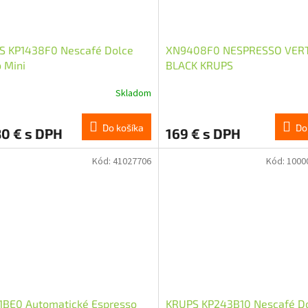
S KP1438F0 Nescafé Dolce
XN9408F0 NESPRESSO VER
 Mini
BLACK KRUPS
Skladom
Do košíka
Do
80 € s DPH
169 € s DPH
Kód:
41027706
Kód:
1000
1BE0 Automatické Espresso
KRUPS KP243B10 Nescafé D