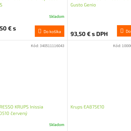
S
Gusto Genio
Skladom
50 € s
Do
Do košíka
93,50 € s DPH
Kód:
340511116043
Kód:
1000
RESSO KRUPS Inissia
Krups EA875E10
0510 červený
Skladom