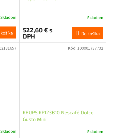
Skladom
Skladom
522,60 € s
 košíka
Do košíka
DPH
02131657
Kód:
100001737732
KRUPS KP123B10 Nescafé Dolce
Gusto Mini
Skladom
Skladom