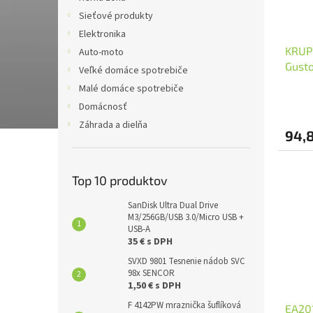
Sieťové produkty
Elektronika
KRUP
Auto-moto
Gusto
Veľké domáce spotrebiče
Malé domáce spotrebiče
Domácnosť
Záhrada a dielňa
94,
Top 10 produktov
SanDisk Ultra Dual Drive
M3/256GB/USB 3.0/Micro USB +
USB-A
35 € s DPH
SVXD 9801 Tesnenie nádob SVC
98x SENCOR
1,50 € s DPH
F 4142PW mraznička šuflíková
EA20