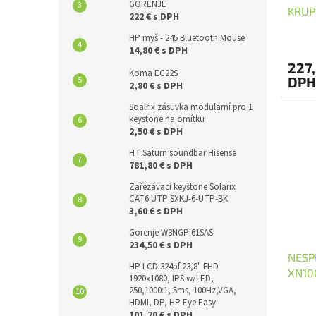
GORENJE
KRUP
222 € s DPH
HP myš - 245 Bluetooth Mouse
14,80 € s DPH
227,
Koma EC22S
DPH
2,80 € s DPH
Soalrix zásuvka modulární pro 1
keystone na omítku
2,50 € s DPH
HT Saturn soundbar Hisense
781,80 € s DPH
Zařezávací keystone Solarix
CAT6 UTP SXKJ-6-UTP-BK
3,60 € s DPH
Gorenje W3NGPI61SAS
234,50 € s DPH
NESP
HP LCD 324pf 23,8" FHD
XN10
1920x1080, IPS w/LED,
250,1000:1, 5ms, 100Hz,VGA,
HDMI, DP, HP Eye Easy
101,70 € s DPH