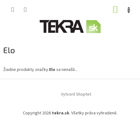
Prejsť
NÁKUP
na
obsah
KOŠÍK
Elo
Žiadne produkty značky
Elo
sa nenašli...
Z
á
Vytvoril Shoptet
p
ä
t
Copyright 2026
tekra.sk
. Všetky práva vyhradené.
i
e