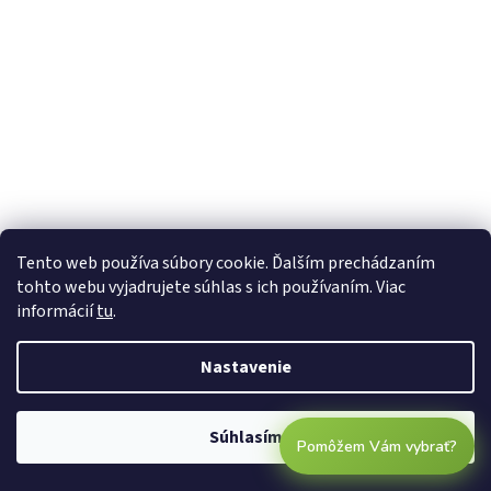
Tento web používa súbory cookie. Ďalším prechádzaním
tohto webu vyjadrujete súhlas s ich používaním. Viac
informácií
tu
.
Nastavenie
Súhlasím
Pomôžem Vám vybrať?