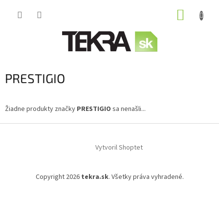
Prejsť
NÁKUP
na
obsah
KOŠÍK
PRESTIGIO
Žiadne produkty značky
PRESTIGIO
sa nenašli...
Z
á
Vytvoril Shoptet
p
ä
t
Copyright 2026
tekra.sk
. Všetky práva vyhradené.
i
e