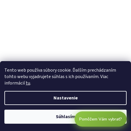
Tento web používa súbory cookie. Ďalším prechádzaním
tohto webu vyjadrujete súhlas s ich používaním. Viac
informácií
tu
.
Nastavenie
Súhlasím
Pomôžem Vám vybrať?