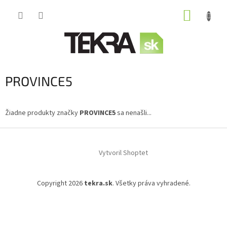
Prejsť
NÁKUP
na
obsah
KOŠÍK
PROVINCE5
Žiadne produkty značky
PROVINCE5
sa nenašli...
Z
á
Vytvoril Shoptet
p
ä
t
Copyright 2026
tekra.sk
. Všetky práva vyhradené.
i
e