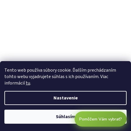
Tento web používa súbory cookie. Ďalším prechádzaním
tohto webu vyjadrujete súhlas s ich používaním. Viac
informácií
tu
.
Nastavenie
Súhlasím
Pomôžem Vám vybrať?