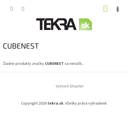
Prejsť
NÁKUP
na
obsah
KOŠÍK
CUBENEST
Žiadne produkty značky
CUBENEST
sa nenašli...
Z
á
Vytvoril Shoptet
p
ä
t
Copyright 2026
tekra.sk
. Všetky práva vyhradené.
i
e