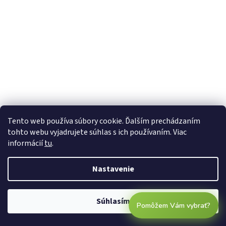
Tento web používa súbory cookie. Ďalším prechádzaním
tohto webu vyjadrujete súhlas s ich používaním. Viac
informácií
tu
.
Nastavenie
Súhlasím
Pomôžem Vám vybrať?