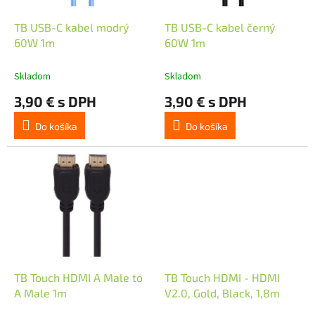
o
u
d
k
TB USB-C kabel modrý
TB USB-C kabel černý
u
t
60W 1m
60W 1m
k
o
t
v
Skladom
Skladom
o
3,90 € s DPH
3,90 € s DPH
v
Do košíka
Do košíka
TB Touch HDMI A Male to
TB Touch HDMI - HDMI
A Male 1m
V2.0, Gold, Black, 1,8m