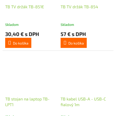
TB TV držák TB-851E
TB TV držák TB-854
Skladom
Skladom
30,40 € s DPH
57 € s DPH
Do košíka
Do košíka
TB stojan na laptop TB-
TB kabel USB-A - USB-C
LPT1
fialový 1m