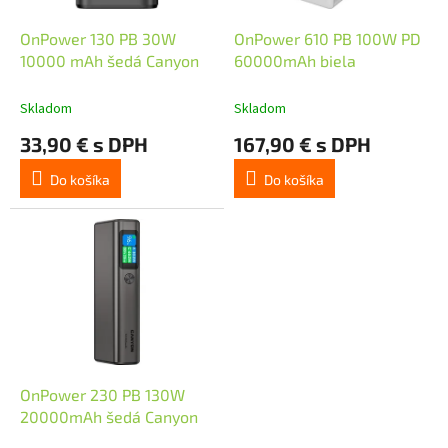
o
u
d
k
OnPower 130 PB 30W
OnPower 610 PB 100W PD
u
t
10000 mAh šedá Canyon
60000mAh biela
k
o
t
v
Skladom
Skladom
o
33,90 € s DPH
167,90 € s DPH
v
Do košíka
Do košíka
OnPower 230 PB 130W
20000mAh šedá Canyon