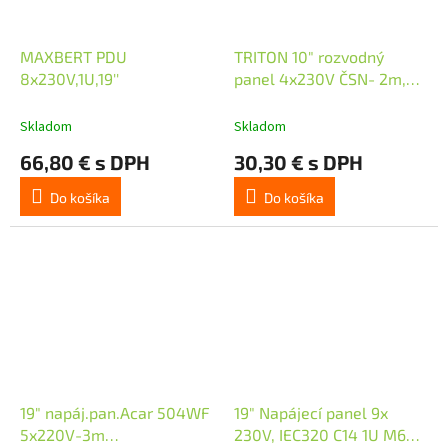
MAXBERT PDU
TRITON 10" rozvodný
8x230V,1U,19''
panel 4x230V ČSN- 2m,
černý
Skladom
Skladom
66,80 € s DPH
30,30 € s DPH
Do košíka
Do košíka
19" napáj.pan.Acar 504WF
19" Napájecí panel 9x
5x220V-3m
230V, IEC320 C14 1U M6