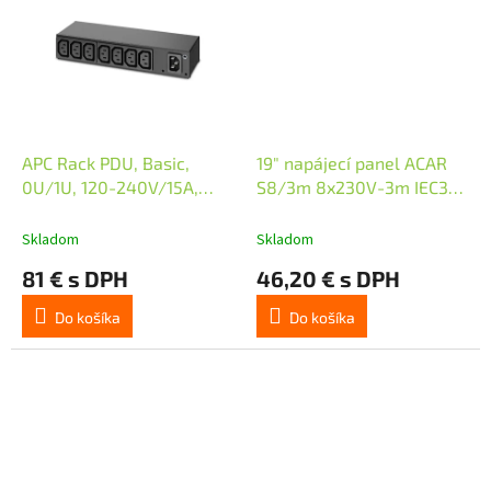
APC Rack PDU, Basic,
19" napájecí panel ACAR
0U/1U, 120-240V/15A,
S8/3m 8x230V-3m IEC320
220-240V/10A, (8) C13,
C14
IEC-320 C14
Skladom
Skladom
81 € s DPH
46,20 € s DPH
Do košíka
Do košíka