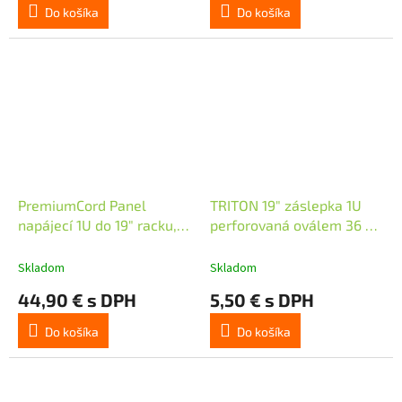
Do košíka
Do košíka
PremiumCord Panel
TRITON 19" záslepka 1U
napájecí 1U do 19" racku,
perforovaná oválem 36 x 6
8x230V, přepěťová
mm, černá
ochrana, 2m kabel,
Skladom
Skladom
vypínač
44,90 € s DPH
5,50 € s DPH
Do košíka
Do košíka