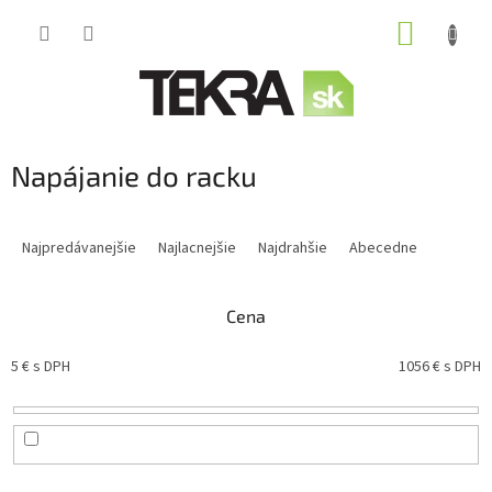
Prejsť
NÁKUP
na
obsah
KOŠÍK
Napájanie do racku
R
a
Najpredávanejšie
Najlacnejšie
Najdrahšie
Abecedne
d
e
n
Cena
i
e
5
€ s DPH
1056
€ s DPH
p
r
o
d
u