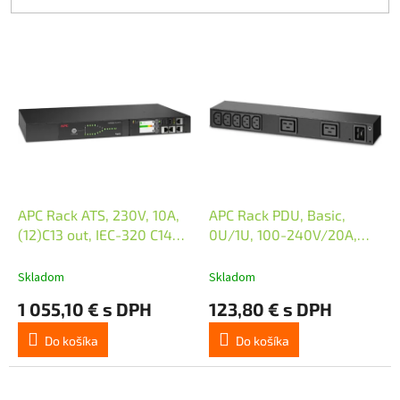
V
ý
p
i
s
p
r
o
d
APC Rack ATS, 230V, 10A,
APC Rack PDU, Basic,
u
(12)C13 out, IEC-320 C14
0U/1U, 100-240V/20A,
k
(2)
220-240V/16A, (7) C13, (2)
t
C19, IEC-320 C20
Skladom
Skladom
o
1 055,10 € s DPH
123,80 € s DPH
v
Do košíka
Do košíka