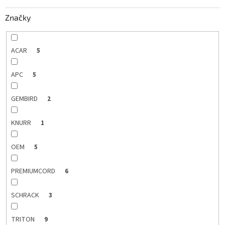
k
Značky
t
o
v
ACAR
5
APC
5
GEMBIRD
2
KNURR
1
OEM
5
PREMIUMCORD
6
SCHRACK
3
TRITON
9