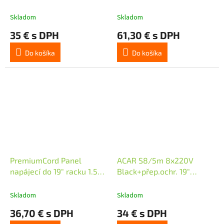
black+přep.ochr
3m
Skladom
Skladom
35 € s DPH
61,30 € s DPH
Do košíka
Do košíka
PremiumCord Panel
ACAR S8/5m 8x220V
napájecí do 19" racku 1.5U,
Black+přep.ochr. 19"
9x230V, 2m kabel
napáj.panel
Skladom
Skladom
36,70 € s DPH
34 € s DPH